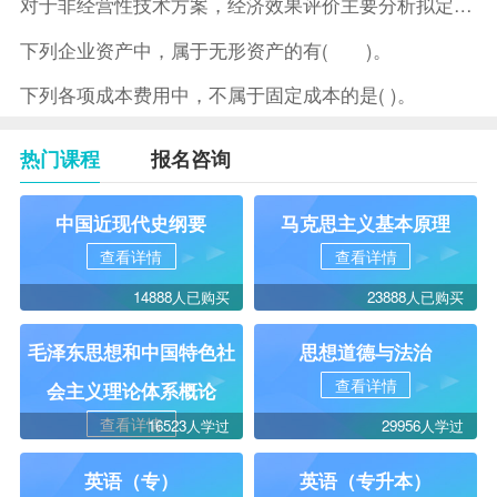
对于非经营性技术方案，经济效果评价主要分析拟定方案的( )。
下列企业资产中，属于无形资产的有( )。
下列各项成本费用中，不属于固定成本的是( )。
热门课程
报名咨询
中国近现代史纲要
马克思主义基本原理
查看详情
查看详情
14888人已购买
23888人已购买
毛泽东思想和中国特色社
思想道德与法治
查看详情
会主义理论体系概论
查看详情
16523人学过
29956人学过
英语（专）
英语（专升本）