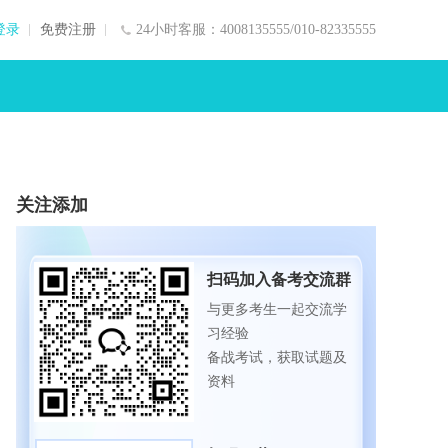
登录
免费注册
24小时客服：4008135555/010-82335555
关注添加
扫码加入备考交流群
与更多考生一起交流学
习经验
备战考试，获取试题及
资料