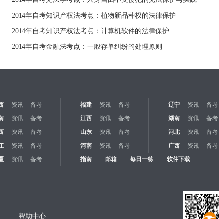
2014年自考知识产权法考点：植物新品种权的法律保护
2014年自考知识产权法考点：计算机软件的法律保护
2014年自考金融法考点：一般存单纠纷的处理原则
西
资讯
备考
福建
资讯
备考
辽宁
资讯
备考
南
资讯
备考
江西
资讯
备考
湖南
资讯
备考
西
资讯
备考
山东
资讯
备考
河北
资讯
备考
江
资讯
备考
河南
资讯
备考
广西
资讯
备考
疆
资讯
备考
指南
邮箱
每日一练
软件下载
帮助中心