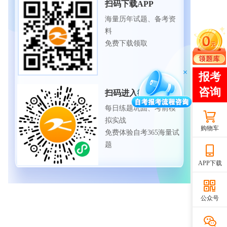
扫码下载APP
海量历年试题、备考资
料
免费下载领取
扫码进入微信小程序
每日练题巩固、考前模
拟实战
购物车
免费体验自考365海量试
题
APP下载
公众号