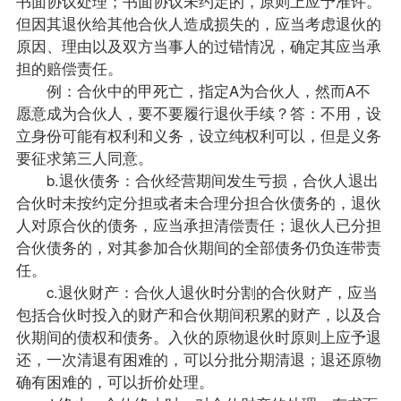
书面协议处理；书面协议未约定的，原则上应予准许。
但因其退伙给其他合伙人造成损失的，应当考虑退伙的
原因、理由以及双方当事人的过错情况，确定其应当承
担的赔偿责任。
例：合伙中的甲死亡，指定A为合伙人，然而A不
愿意成为合伙人，要不要履行退伙手续？答：不用，设
立身份可能有权利和义务，设立纯权利可以，但是义务
要征求第三人同意。
b.退伙债务：合伙经营期间发生亏损，合伙人退出
合伙时未按约定分担或者未合理分担合伙债务的，退伙
人对原合伙的债务，应当承担清偿责任；退伙人已分担
合伙债务的，对其参加合伙期间的全部债务仍负连带责
任。
c.退伙财产：合伙人退伙时分割的合伙财产，应当
包括合伙时投入的财产和合伙期间积累的财产，以及合
伙期间的债权和债务。入伙的原物退伙时原则上应予退
还，一次清退有困难的，可以分批分期清退；退还原物
确有困难的，可以折价处理。