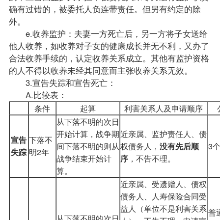
确有过错的，被委托人负连带责任。但另有约定的除
外。
e.收养监护：夫妻一方死亡后，另一方将子女送给
他人收养，如收养对子女的健康成长并无不利，又办了
合法收养手续的，认定收养关系成立。其他有监护资格
的人不得以收养未经其同意而主张收养关系无效。
3.宣告失踪和宣告死亡：
A.比较表：
条件
起算
利害关系人及申请顺序
从下落不明的次日
开始计算，战争期
近亲属、监护责任人、债
宣告
下落不
间下落不明的则从
权债务人，
没有先后顺
3
失踪
明2年
战争结束开始计
序
，不告不理。
算。
近亲属、受遗赠人、债权
债务人、人寿保险合同受
益人（单位不是利害关系
普
从下落不明的次日