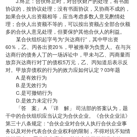
J.终止：合伙终止时，对合伙财产的处理，有书面
协议的，按协议处理；没有书面协议，又协商不成的，
如果合伙人出资额相等，应当考虑多数人意见酌情处
理；合伙人出资额不等的，可以按出资额占全部合伙额
多的合伙人意见处理，但要保护其他合伙人的利益。
某合伙组织起字号为“兴达商行”，其中甲出资
60％，乙、丙各出资20％，甲被推举为负责人。在与兴
达商行的债务人丁的一场诉讼中，甲未与乙、丙商量而
放弃兴达商行对丁的债权5万元，乙、丙知道后表示反
对。甲放弃债权的行为的效力应如何认定？03年题
A.是有效行为
B.是无效行为
C.是可撤销行为
D.是效力未定行为
「答 案」 A 「详 解」 司法部的答案认为，题
干中的合伙组织应当认定为合伙企业。《合伙企业法》
第三十八条规定：“合伙企业对合伙人执行合伙企业事
务以及对外代表合伙企业权利的限制，不得对抗不知情