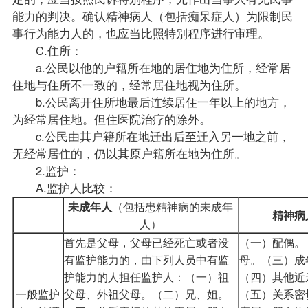
能力的判决。确认精神病人（包括痴呆症人）为限制民
事行为能力人的，也应当比照特别程序进行审理。
C.住所：
a.公民以他的户籍所在地的居住地为住所，经常居
住地与住所不一致的，经常居住地视为住所。
b.公民离开住所地最后连续居住一年以上的地方，
为经常居住地。但住医院治疗的除外。
c.公民由其户籍所在地迁出后至迁入另一地之前，
无经常居住的，仍以其原户籍所在地为住所。
2.监护：
A.监护人比较：
未成年人
（包括患精神病的未成年
精神病
人）
首先是父母，父母已经死亡或者没
（一）配偶。
有监护能力的，由下列人员中有监
母。
（三）成
护能力的人担任监护人：
（一）祖
（四）其他近
一般监护
父母、外祖父母。
（二）兄、姐。
（五）关系密