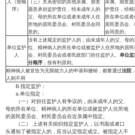
人
（按顺
（三）关系密切的其他亲属、朋友
亲属、朋友愿
序）
愿意承担监护责任，经未成年人的
护责任，经精
父、母的所在单位或者未成年人住
所在单位或者
所地的居民委员会、村民委员会同
居民委员会、
意的。
会同意的。
没有上述规定的监护人的，由未成年人的父、母的
单位监护
位、精神病人的所在单位或被监护人住所地的居民
人
会、村民委员会或者民政部门担任监护人。
单位监
分顺序
，按有利原则。
精神病人被宣告为无限能力人的申请和撤销，都要通过
法院
人则不用
B.指定监护：
a.单位指定：
（一）对担任监护人有争议的，由未成年人的父、
母的所在单位、精神病人的所在单位或被监护人住所地
的居民委员会、村民委员会在近亲属中指定。
（二） 上述有关组织指定监护人，以书面或者口
头通知了被指定人的，应当认定指定成立。被指定人不