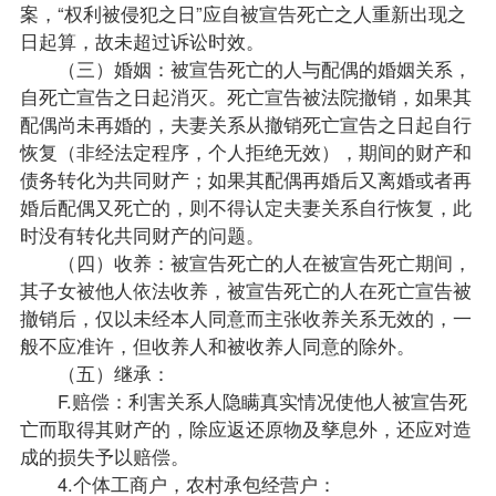
案，“权利被侵犯之日”应自被宣告死亡之人重新出现之
日起算，故未超过诉讼时效。
（三）婚姻：被宣告死亡的人与配偶的婚姻关系，
自死亡宣告之日起消灭。死亡宣告被法院撤销，如果其
配偶尚未再婚的，夫妻关系从撤销死亡宣告之日起自行
恢复（非经法定程序，个人拒绝无效），期间的财产和
债务转化为共同财产；如果其配偶再婚后又离婚或者再
婚后配偶又死亡的，则不得认定夫妻关系自行恢复，此
时没有转化共同财产的问题。
（四）收养：被宣告死亡的人在被宣告死亡期间，
其子女被他人依法收养，被宣告死亡的人在死亡宣告被
撤销后，仅以未经本人同意而主张收养关系无效的，一
般不应准许，但收养人和被收养人同意的除外。
（五）继承：
F.赔偿：利害关系人隐瞒真实情况使他人被宣告死
亡而取得其财产的，除应返还原物及孳息外，还应对造
成的损失予以赔偿。
4.个体工商户，农村承包经营户：