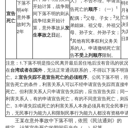
人），不告不理。申请宣
下落不
特
开始计算，战争期
1
告死亡的
顺序
：
（一）
明4年
月
宣告
间下落不明的则从
2
3
意外事
亡
配偶；
父母、子女；
兄
死亡
战争结束开始计
故时为
决
弟姐妹、祖父母、外祖父
算，意外事故从
发
2年
为
母、孙子女、外孙子女；
生事故之日
起。
日
4
其他有民事权利义务关
系的人。
申请撤销死亡宣
告
不受上列顺序
限制。
注意：
1.下落不明是指公民离开最后居住地后没有音讯的状
在
台湾或者在国外
，无法正常通讯联系的，不得以下落不明
亡。
2.
宣告失踪不是宣告死亡的必须程序
。公民下落不明，
宣告死亡的条件，利害关系人可以不经申请宣告失踪而直接
死亡。但利害关系人只申请宣告失踪的，应当宣告失踪；同
利害关系人，有的申请宣告死亡，有的不同意宣告死亡，则
亡。
3.申请失踪或死亡的利害关系人本身必须具有完全民事
力，无民事行为能力人和限制民事行为能力人都没有资格申
王某在意外事故中下落不明，依照《民法通则》的
规定，计算宣告死亡的期间应当自（ ）起算