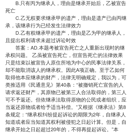
B.只有丙为继承人，理由是继承开始后，乙被宣告
死亡
C.乙无权要求继承甲的遗产，理由是遗产已由丙继
承，该继承行为已经发生法律效力
D.乙有权继承甲的遗产，理由是乙为甲的继承人，
且提出权利请求未超过诉讼时效
答案：AD.本题考被宣告死亡之人重新出现时的继
承权问题。 乙虽被宣告死亡，但宣告死亡的法律效果
只是结束以被宣告人原住所地为中心的民事法律关系，
却不能取消该人的继承权。因此A项正确。至于乙如何
取得他本应继承的财产，法律无明确规定，我以为，可
类推适用《民通意见》第40条：“被撤销死亡宣告的人
请求返还财产，其原物已被第三人合法取得的，第三人
可不予返还。但依继承法取得原物的公民或者组织，应
当返还原物或者给予适当补偿。”又根据《继承法》第8
条规定：“继承权纠纷提起诉讼的期限为2年，自继承人
知道或者应当知道其权利被侵犯之日起计算。但是，自
继承开始之日起超过20年的，不得再提起诉讼。”本