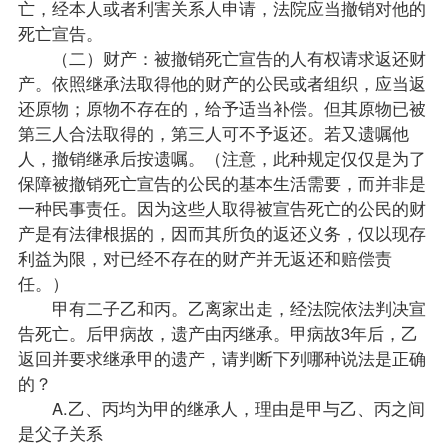
亡，经本人或者利害关系人申请，法院应当撤销对他的
死亡宣告。
（二）财产：被撤销死亡宣告的人有权请求返还财
产。依照继承法取得他的财产的公民或者组织，应当返
还原物；原物不存在的，给予适当补偿。但其原物已被
第三人合法取得的，第三人可不予返还。若又遗嘱他
人，撤销继承后按遗嘱。（注意，此种规定仅仅是为了
保障被撤销死亡宣告的公民的基本生活需要，而并非是
一种民事责任。因为这些人取得被宣告死亡的公民的财
产是有法律根据的，因而其所负的返还义务，仅以现存
利益为限，对已经不存在的财产并无返还和赔偿责
任。）
甲有二子乙和丙。乙离家出走，经法院依法判决宣
告死亡。后甲病故，遗产由丙继承。甲病故3年后，乙
返回并要求继承甲的遗产，请判断下列哪种说法是正确
的？
A.乙、丙均为甲的继承人，理由是甲与乙、丙之间
是父子关系