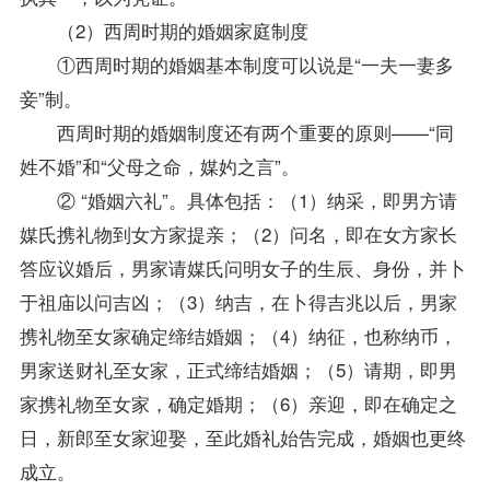
（2）西周时期的婚姻家庭制度
①西周时期的婚姻基本制度可以说是“一夫一妻多
妾”制。
西周时期的婚姻制度还有两个重要的原则——“同
姓不婚”和“父母之命，媒妁之言”。
② “婚姻六礼”。具体包括：（1）纳采，即男方请
媒氏携礼物到女方家提亲；（2）问名，即在女方家长
答应议婚后，男家请媒氏问明女子的生辰、身份，并卜
于祖庙以问吉凶；（3）纳吉，在卜得吉兆以后，男家
携礼物至女家确定缔结婚姻；（4）纳征，也称纳币，
男家送财礼至女家，正式缔结婚姻；（5）请期，即男
家携礼物至女家，确定婚期；（6）亲迎，即在确定之
日，新郎至女家迎娶，至此婚礼始告完成，婚姻也更终
成立。