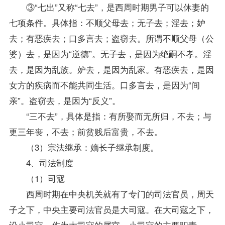
③“七出”又称“七去”，是西周时期男子可以休妻的
七项条件。具体指：不顺父母去；无子去；淫去；妒
去；有恶疾去；口多言去；盗窃去。所谓不顺父母（公
婆）去，是因为“逆德”。无子去，是因为绝嗣不孝。淫
去，是因为乱族。妒去，是因为乱家。有恶疾去，是因
女方的疾病而不能共同生活。口多言去，是因为“间
亲”。盗窃去，是因为“反义”。
“三不去”，具体是指：有所娶而无所归，不去；与
更三年丧，不去；前贫贱后富贵，不去。
（3）宗法继承：嫡长子继承制度。
4、司法制度
（1）司寇
西周时期在中央机关就有了专门的司法官员，周天
子之下，中央主要司法官员是大司寇。在大司寇之下，
设小司寇，作为大司寇的属官。小司寇的主要职责