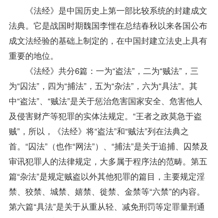
《法经》是中国历史上第一部比较系统的封建成文
法典。它是战国时期魏国李悝在总结春秋以来各国公布
成文法经验的基础上制定的，在中国封建立法史上具有
重要的地位。
《法经》共分6篇：一为“盗法”，二为“贼法”，三
为“囚法”，四为“捕法”，五为“杂法”，六为“具法”。其
中“盗法”、“贼法”是关于惩治危害国家安全、危害他人
及侵害财产等犯罪的实体法规定。“王者之政莫急于盗
贼”，所以，《法经》将“盗法”和“贼法”列在法典之
首。“囚法”（也作“网法”）、“捕法”是关于追捕、囚禁及
审讯犯罪人的法律规定，大多属于程序法的范畴。第五
篇“杂法”是规定贼盗以外其他犯罪的篇目，主要规定淫
禁、狡禁、城禁、嬉禁、徙禁、金禁等“六禁”的内容。
第六篇“具法”是关于从重从轻、减免刑罚等定罪量刑通