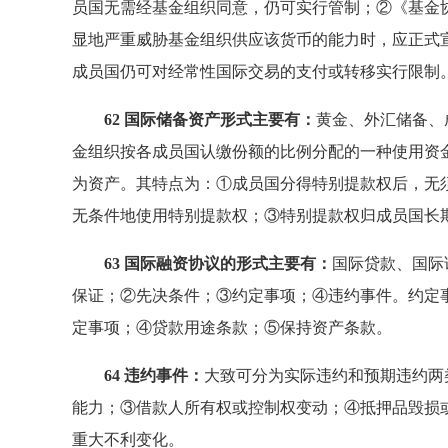
员国无需经基金组织同意，仍可实行管制；②《基金
显地严重威胁基金组织供应该货币的能力时，应正式
成员国仍可对经常性国际交易的支付或转移实行限制
62 国际储备资产形式主要有：
黄金、外汇储备、
金组织按各成员国认缴份额的比例分配的一种使用资
为资产。其特点为：①成员国分得特别提款权后，无
无条件地使用特别提款权；③特别提款权归成员国长
63 国际融资协议的形式主要有：
国际贷款、国际
保证；②先决条件；③约定事项；④违约事件。约定
定事项；④贷款用途条款；⑤保持资产条款。
64 违约事件：
大致可分为实际违约和预期违约两
能力；③借款人所有权或控制权变动；④抵押品毁损
重大不利变化。