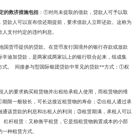
约定的救济措施包括
：①对尚未提取的借款，贷款人可予以取
，贷款人可以宣布偿还期提前，要求借款人立即还款。这称为
款人支付约定的违约利息。
地国货币提供的贷款。在货币发行国境外的银行存款或放款
际辛迪加贷款，是两家或两家以上的银行联合起来，组成集
式。 间接参与型国际银团贷款中常见的贷款**方式：①权
租人的要求购买租赁物并出租给承租人使用，而租赁物的维
①期限一般较长，可长达接近租赁物的寿命；②出租人通过承
融通该货款的利息和出租人的利润；③租赁期满，承租人可以
。 杠杆租赁：又称衡平租赁，它是指租赁物购置成本的小部
的一种租赁方式。