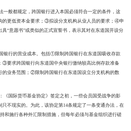
法一般都规定，跨国银行进入本国必须符合一定的条件，这
构的更低资本金要求；③拟设分支机构从业人员的要求；④申
具“意愿书”或类似的正式宣誓书，表示其对在东道国开设分
国银行的营业成本。包括①限制跨国银行在东道国吸收存款
；③要求跨国银行向东道国中央银行缴纳较高比例存款准备
行的业务范围；②限制跨国银行在东道国设立分支机构的数
：《国际货币基金协定》签定之初，一些会员国受战争的影
制只不现实的。为此，该协定第14条规定了一条变通办法，在
维持和施行各种外汇限制措施，但每年必须与基金组织进行磋