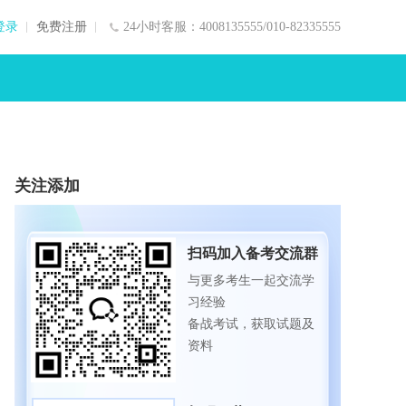
登录
免费注册
24小时客服：4008135555/010-82335555
关注添加
扫码加入备考交流群
与更多考生一起交流学
习经验
备战考试，获取试题及
资料