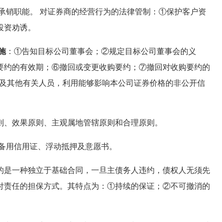
承销职能。 对证券商的经营行为的法律管制：①保护客户资
投资劝诱。
施
：①告知目标公司董事会；②规定目标公司董事会的义
要约的有效期；⑥撤回或变更收购要约；⑦撤回对收购要约的
员及其他有关人员，利用能够影响本公司证券价格的非公开信
、效果原则、主观属地管辖原则和合理原则。
备用信用证、浮动抵押及意愿书。
的是一种独立于基础合同，一旦主债务人违约，债权人无须先
付责任的担保方式。其特点为：①持续的保证；②不可撤消的