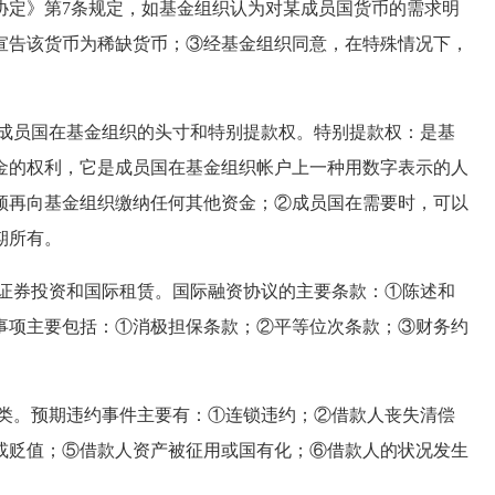
协定》第7条规定，如基金组织认为对某成员国货币的需求明
宣告该货币为稀缺货币；③经基金组织同意，在特殊情况下，
。
成员国在基金组织的头寸和特别提款权。特别提款权：是基
金的权利，它是成员国在基金组织帐户上一种用数字表示的人
须再向基金组织缴纳任何其他资金；②成员国在需要时，可以
期所有。
证券投资和国际租赁。国际融资协议的主要条款：①陈述和
事项主要包括：①消极担保条款；②平等位次条款；③财务约
类。预期违约事件主要有：①连锁违约；②借款人丧失清偿
或贬值；⑤借款人资产被征用或国有化；⑥借款人的状况发生