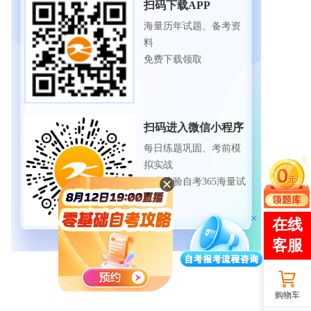
扫码下载APP
海量历年试题、备考资
料
免费下载领取
扫码进入微信小程序
每日练题巩固、考前模
拟实战
免费体验自考365海量试
题
购物车