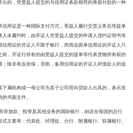
开出的，凭受益人提交的与信用证条款相符的单据付款的一种
单信用证是一种国际支付方式，受益人履行交货义务后凭提单
请人未履约时，由开证人凭受益人提交的申请人违约证明书等
用信用证的开证人不限于银行，而商业跟单信用证的开证人只
之前，开证行持有的由受益人提交的提单等代表货物所有权的
障；除非有反担保，否则，备用信用证的开证人对借款人的追
其下属机构或一母公司为其子公司而向贷款人出具的，表示支
助的书面文件。
营存放款、投资及其他业务的国际银行，由设在母国的总行
形式主要有：代表处、经理处、分行、附属银行、联属银行、