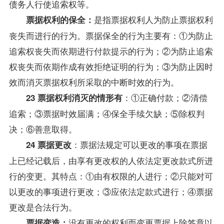
债务人行使追索权等。
是指票据权利人为防止票据权利
票据权利的保全：
丧失而进行的行为。票据保全的行为主要有：①为防止
追索权丧失而依期进行付款提示的行为；②为防止追索
权丧失而依期作成有效拒绝证明的行为；③为防止因时
效而消灭票据权利所采取的中断时效的行为。
：①正确付款；②清偿
23 票据权利消灭的情形有
追索；③票据时效届满；④保全手续欠缺；⑤除权判
决；⑥善意取得。
：票据法规定可以更改的事项在票据
24 票据更改
上已经记载后，由享有更改权的人依法定更改款式所进
行的变更。其特点：①由有权限的人进行；②只能对可
以更改的事项进行更改；③应依法定款式进行；④票据
更改是合法行为。
没有更改的权利而变更票据上除签章以
票据变造：