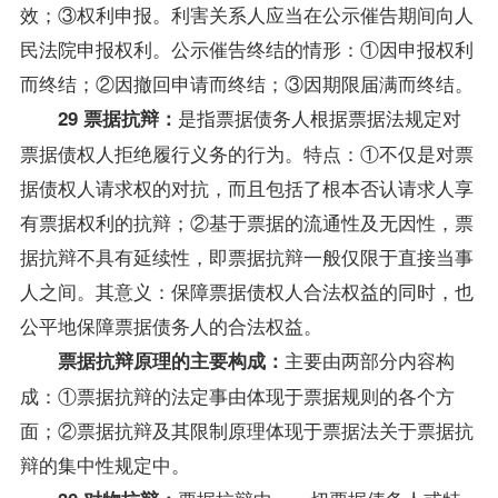
效；③权利申报。利害关系人应当在公示催告期间向人
民法院申报权利。公示催告终结的情形：①因申报权利
而终结；②因撤回申请而终结；③因期限届满而终结。
是指票据债务人根据票据法规定对
29 票据抗辩：
票据债权人拒绝履行义务的行为。特点：①不仅是对票
据债权人请求权的对抗，而且包括了根本否认请求人享
有票据权利的抗辩；②基于票据的流通性及无因性，票
据抗辩不具有延续性，即票据抗辩一般仅限于直接当事
人之间。其意义：保障票据债权人合法权益的同时，也
公平地保障票据债务人的合法权益。
主要由两部分内容构
票据抗辩原理的主要构成：
成：①票据抗辩的法定事由体现于票据规则的各个方
面；②票据抗辩及其限制原理体现于票据法关于票据抗
辩的集中性规定中。