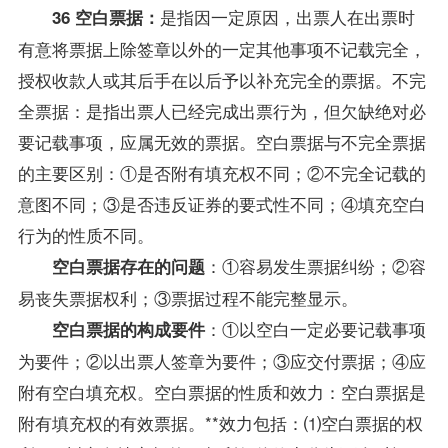
是指因一定原因，出票人在出票时
36 空白票据：
有意将票据上除签章以外的一定其他事项不记载完全，
授权收款人或其后手在以后予以补充完全的票据。不完
全票据：是指出票人已经完成出票行为，但欠缺绝对必
要记载事项，应属无效的票据。空白票据与不完全票据
的主要区别：①是否附有填充权不同；②不完全记载的
意图不同；③是否违反证券的要式性不同；④填充空白
行为的性质不同。
：①容易发生票据纠纷；②容
空白票据存在的问题
易丧失票据权利；③票据过程不能完整显示。
：①以空白一定必要记载事项
空白票据的构成要件
为要件；②以出票人签章为要件；③应交付票据；④应
附有空白填充权。空白票据的性质和效力：空白票据是
附有填充权的有效票据。**效力包括：⑴空白票据的权