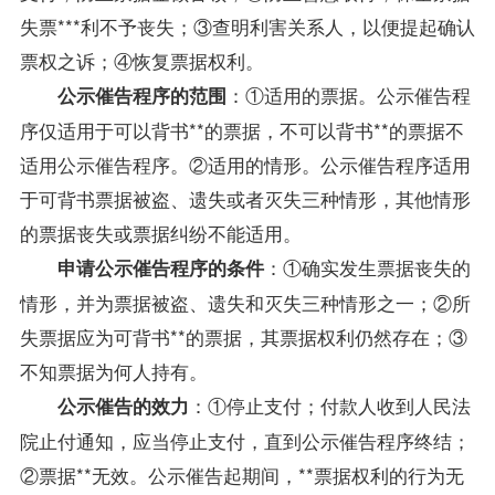
失票***利不予丧失；③查明利害关系人，以便提起确认
票权之诉；④恢复票据权利。
：①适用的票据。公示催告程
公示催告程序的范围
序仅适用于可以背书**的票据，不可以背书**的票据不
适用公示催告程序。②适用的情形。公示催告程序适用
于可背书票据被盗、遗失或者灭失三种情形，其他情形
的票据丧失或票据纠纷不能适用。
：①确实发生票据丧失的
申请公示催告程序的条件
情形，并为票据被盗、遗失和灭失三种情形之一；②所
失票据应为可背书**的票据，其票据权利仍然存在；③
不知票据为何人持有。
：①停止支付；付款人收到人民法
公示催告的效力
院止付通知，应当停止支付，直到公示催告程序终结；
②票据**无效。公示催告起期间，**票据权利的行为无