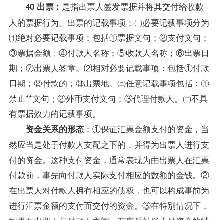
是指出票人签发票据并将其交付给收款
40 出票：
人的票据行为。出票的记载事项：㈠必要记载事项分为
⑴绝对必要记载事项：包括①票据文句；②支付文句；
③票据金额；④付款人名称；⑤收款人名称；⑥出票日
期；⑦出票人签章。⑵相对必要记载事项：包括①付款
日期；②付款的；③出票地。㈡任意记载事项包括：①
禁止**文句；②外币支付文句；③代理付款人。㈢不具
有票据效力的记载事项。
：①保证汇票金额支付的资金，当
资金关系的形态
然应当是处于付款人支配之下的，并得为出票人进行支
付的资金。这种支付资金，通常表现为由出票人在汇票
付款前，事先向付款人实际支付相应的数额的金钱。②
在出票人对付款人拥有相应的债权，也可以构成事前为
进行汇票金额的支付而交付的资金。③在特别情况下，