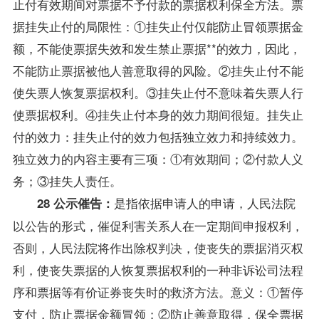
止付有效期间对票据不予付款的票据权利保全方法。票
据挂失止付的局限性：①挂失止付仅能防止冒领票据金
额，不能使票据失效和发生禁止票据**的效力，因此，
不能防止票据被他人善意取得的风险。②挂失止付不能
使失票人恢复票据权利。③挂失止付不意味着失票人行
使票据权利。④挂失止付本身的效力期间很短。挂失止
付的效力：挂失止付的效力包括独立效力和持续效力。
独立效力的内容主要有三项：①有效期间；②付款人义
务；③挂失人责任。
是指依据申请人的申请，人民法院
28 公示催告：
以公告的形式，催促利害关系人在一定期间申报权利，
否则，人民法院将作出除权判决，使丧失的票据消灭权
利，使丧失票据的人恢复票据权利的一种非诉讼司法程
序和票据等有价证券丧失时的救济方法。意义：①暂停
支付，防止票据金额冒领；②防止善意取得，保全票据