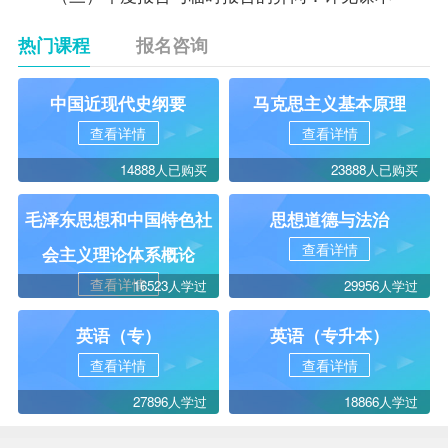
热门课程
报名咨询
中国近现代史纲要
马克思主义基本原理
查看详情
查看详情
14888人已购买
23888人已购买
毛泽东思想和中国特色社
思想道德与法治
查看详情
会主义理论体系概论
查看详情
16523人学过
29956人学过
英语（专）
英语（专升本）
查看详情
查看详情
27896人学过
18866人学过