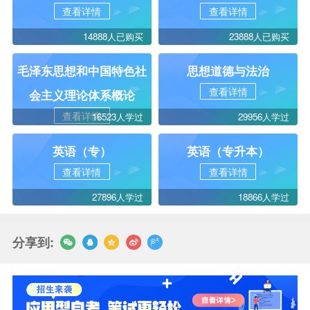
查看详情
查看详情
14888人已购买
23888人已购买
毛泽东思想和中国特色社
思想道德与法治
查看详情
会主义理论体系概论
查看详情
16523人学过
29956人学过
英语（专）
英语（专升本）
查看详情
查看详情
27896人学过
18866人学过
分享到: