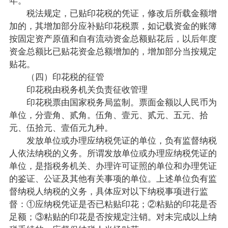
税法规定，已贴印花税的凭证，修改后所载金额增
加的，其增加部分应补贴印花税票，如记载资金的账簿
按固定资产原值和自有流动资金总额贴花后，以后年度
资金总额比已贴花资金总额增加的，增加部分当按规定
贴花。
（四）印花税的征管
印花税由税务机关负责征收管理
印花税票由国家税务局监制。票面金额以人民币为
单位，分壹角、贰角。伍角、壹元、贰元、五元、拾
元、伍拾元、壹佰元九种。
发放单位或办理应纳税凭证的单位，负有监督纳税
人依法纳税的义务。所谓发放单位或办理应纳税凭证的
单位，是指税务机关、办理许可证照的单位和办理凭证
的鉴证、公证及其他有关事项的单位。上述单位负有监
督纳税人纳税的义务，具体应对以下纳税事项进行监
督：①应纳税凭证是否已粘贴印花；②粘贴的印花是否
足额；③粘贴的印花是否按规定注销。对未完成以上纳