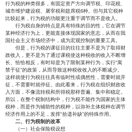
行为税的种类很多，有固定资产方向调节税、印花税、
城市维护建设税、屠宰税和筵席税6种。但与其它税种
比较起来，行为税的功能更注重于调节而不是收入。
行为税自身的特点是具有特殊的目的性，它在调节
某种经济行为上，更能直接体现国家的意志，从而在我
国社会主义市场经济中，成为宏观控制的重要工具。
但是，行为税的课征目的往往主要不是为了取得财
政收入，更不是为了通过课税使这种税收的收入不断增
长、恰恰相反，有时却是为了限制某种行为，实行“寓
禁于征”的
政策
，从而导致这种税收收入的不断减少。
这样就使行为税往往具有临时性或偶然性，需要时就开
征，不需要时就停征。由此看来，行为税在组织财政收
入方面，不像流转税和所得税那样普遍、集中和稳定。
所以，在整个税制结构中，行为税不能作为国家的主体
税种，而是作为辅助性的税种，以弥补主体税种在调节
经济作用上的不足，发挥“拾遗补缺”的特殊作用。
二、行为税制的改革
（一）社会保险税设想