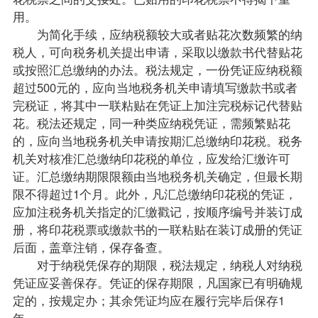
用。
为简化手续，应纳税额较大或者贴花次数频繁的纳
税人，可向税务机关提出申请，采取以缴款书代替贴花
或按照汇总缴纳的办法。税法规定，一份凭证应纳税额
超过500元的，应向当地税务机关申请填写缴款书或者
完税证，将其中一联粘贴在凭证上加注完税标记代替贴
花。税法还规定，同一种类应纳税凭证，需频繁贴花
的，应向当地税务机关申请按期汇总缴纳印花税。税务
机关对核准汇总缴纳印花税的单位，应发给汇缴许可
证。汇总缴纳期限限额由当地税务机关确定，但最长期
限不得超过1个月。此外，凡汇总缴纳印花税的凭证，
应加注税务机关指定的汇缴戳记，按顺序编号并装订成
册，将印花税票或缴款书的一联粘贴在装订成册的凭证
后面，盖章注销，保存备查。
对于纳税凭保存的期限，税法规定，纳税人对纳税
凭证应妥善保存。凭证的保存期限，凡国家已有明确规
定的，按规定办；其余凭证均应在履行完毕后保存1
年。