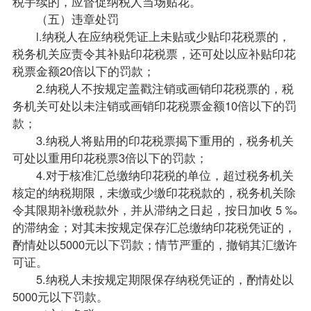
税手续的，应督促纳税人当场贴花。
（五）违章处罚
l.纳税人在应纳税凭证上未贴或少贴印花税票的，
税务机关应责令其补贴印花税票，还可处以应补贴印花
税票金额20倍以下的罚款；
2.纳税人不按规定盖戳注销或画销印花税票的，税
务机关可处以未注销或画销印花税票金额10倍以下的罚
款；
3.纳税人将贴用的印花税票揭下重用的，税务机关
可处以重用印花税票3倍以下的罚款；
4.对于核准汇总缴纳印花税的单位，超过税务机关
核定的纳税期限，未缴或少缴印花税款的，税务机关除
令其限期补缴税款外，并从滞纳之日起，按日加收 5 ‰
的滞纳金；对其未按规定保存汇总缴纳印花税凭证的，
酌情处以5000元以下罚款；情节严重的，撤销其汇缴许
可证。
5.纳税人未按规定期限保存纳税凭证的，酌情处以
5000元以下罚款。