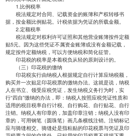
1.比例税率
税法规定对合同、记载资金的账簿和产权转移书
据，按金额比例贴花。计税依据为凭证的所载金额。
2.定额税率
税法规定对权利许可证照和其他营业账簿按件定额
贴5元。因为这些凭证不属资金账簿或没有金额记载，
规定按件定额纳税，可以方便纳税和简化征管。
印花税的税率是本着税负从轻的原则设计的。
（三）印花税的缴纳
印花税实行由纳税人根据规定自行计算应纳税额，
购买并一次贴足印花税票的缴纳办法。这就是说，纳税
人在书立、领受应税凭证，发生纳税义务行为时，实
行“四自”缴纳的办法，即：纳税人按照应税凭证性质和
适用的税目税率自行计税、自行购花、自行贴花、自行
注销。纳税人有印章的，加盖印章注销；纳税人没有印
章的，可用钢笔（圆珠笔）画几条横线注销。注销标记
应与骑缝相交。骑缝处是指粘贴的印花税票与凭证及印
花税票之间的交接处。已贴用的印花税票不得揭下重