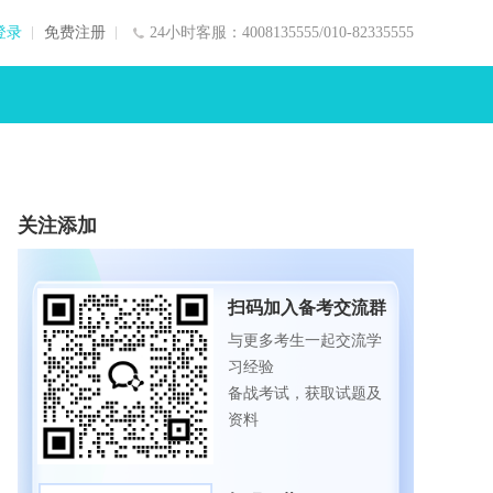
登录
免费注册
24小时客服：4008135555/010-82335555
关注添加
扫码加入备考交流群
与更多考生一起交流学
习经验
备战考试，获取试题及
资料