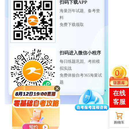
扫码下载APP
海量历年试题、备考资
料
免费下载领取
扫码进入微信小程序
每日练题巩固、考前模
拟实战
免费体验自考365海量试
题
购物车