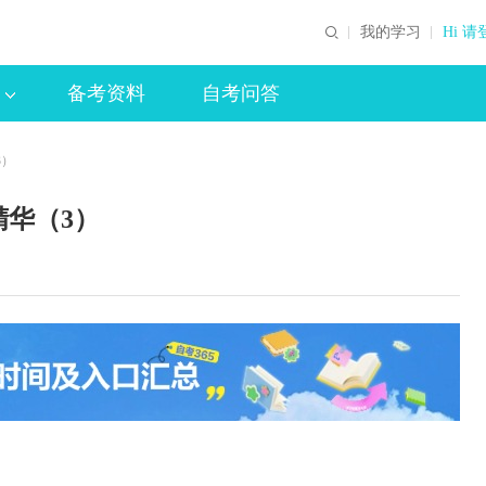
我的学习
Hi 请
备考资料
自考问答
3）
华（3）