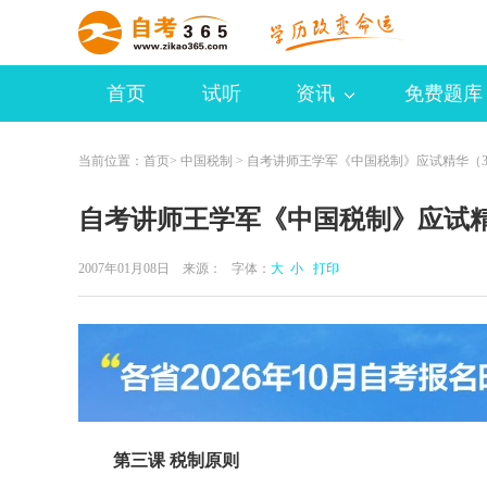
首页
试听
资讯
免费题库
当前位置：
首页
>
中国税制
> 自考讲师王学军《中国税制》应试精华（
自考讲师王学军《中国税制》应试精
2007年01月08日 来源：
字体：
大
小
打印
第三课 税制原则