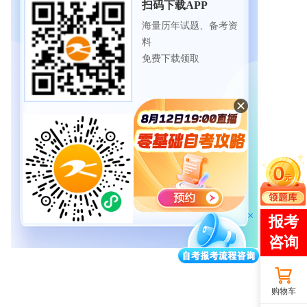
扫码下载APP
海量历年试题、备考资
料
免费下载领取
扫码进入微信小程序
每日练题巩固、考前模
拟实战
免费体验自考365海量试
题
购物车