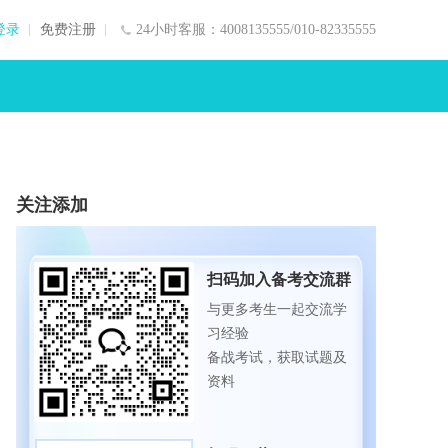
登录
免费注册
24小时客服：4008135555/010-82335555
关注添加
扫码加入备考交流群
与更多考生一起交流学
习经验
备战考试，获取试题及
资料