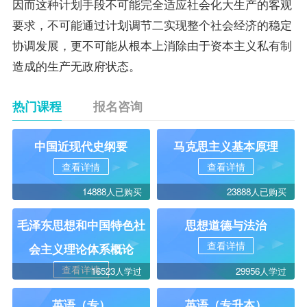
因而这种计划手段不可能完全适应社会化大生产的客观
要求，不可能通过计划调节二实现整个社会经济的稳定
协调发展，更不可能从根本上消除由于资本主义私有制
造成的生产无政府状态。
热门课程
报名咨询
中国近现代史纲要
马克思主义基本原理
查看详情
查看详情
14888人已购买
23888人已购买
毛泽东思想和中国特色社
思想道德与法治
查看详情
会主义理论体系概论
查看详情
16523人学过
29956人学过
英语（专）
英语（专升本）