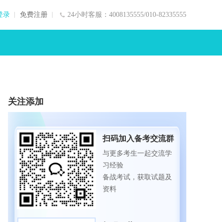
登录
免费注册
24小时客服：4008135555/010-82335555
关注添加
扫码加入备考交流群
与更多考生一起交流学
习经验
备战考试，获取试题及
资料