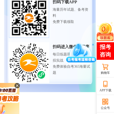
扫码下载APP
海量历年试题、备考资
料
免费下载领取
扫码进入微信小程序
每日练题巩固、考前模
拟实战
免费体验自考365海量试
题
购物车
APP下载
公众号