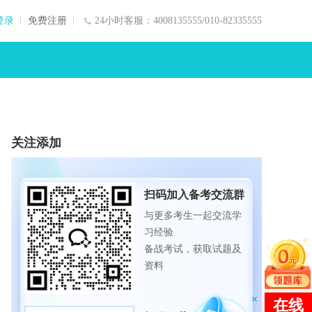
登录
免费注册
24小时客服：4008135555/010-82335555
关注添加
扫码加入备考交流群
与更多考生一起交流学
习经验
备战考试，获取试题及
资料