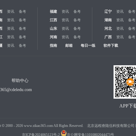
西
资讯
备考
福建
资讯
备考
辽宁
资讯
备考
南
资讯
备考
江西
资讯
备考
湖南
资讯
备考
西
资讯
备考
山东
资讯
备考
河北
资讯
备考
江
资讯
备考
河南
资讯
备考
广西
资讯
备考
疆
资讯
备考
指南
邮箱
每日一练
软件下载
帮助中心
o365@cdeledu.com
APP下
t
©
2000 -
2026
www.zikao365.com All Rights Reserved. 北京远程叁陆伍科技有限
京ICP备2024065123号-2
京公网安备11010802044473号