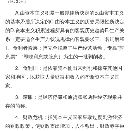
（BCDE）
A.由资本主义积累一般规律所决定的B.由资本主义
的基本矛盾所决定的C.由资本主义的历史局限性所决定
的D.资本主义积累过程所具有的客观历史趋势E.生产关
系一定要适合生产力状况规律的客观要求三、名词解释
1、食利者阶层：指完全脱离了生产经营活动，专靠“剪
息票” （即吃利息或股息）为生的一批剥削者。
2、食利国：是依靠资本输出来剥削和掠夺其他国
家和地区，以获取大量财富和收入的垄断资本主义国
家。
3、滞胀：是经济停滞和通货膨胀两种经济现象并
存的简称。
4、财政危机：指资本主义国家采取过度刺激经济
的财政
政策
，使财政支出增加，入不敷出，财政赤字巨