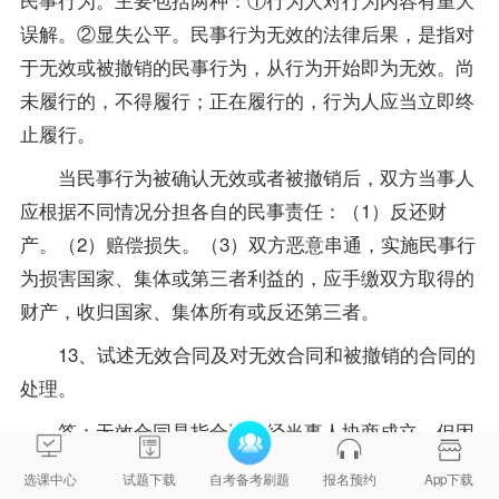
误解。②显失公平。民事行为无效的法律后果，是指对
于无效或被撤销的民事行为，从行为开始即为无效。尚
未履行的，不得履行；正在履行的，行为人应当立即终
止履行。
当民事行为被确认无效或者被撤销后，双方当事人
应根据不同情况分担各自的民事责任：（1）反还财
产。（2）赔偿损失。（3）双方恶意串通，实施民事行
为损害国家、集体或第三者利益的，应手缴双方取得的
财产，收归国家、集体所有或反还第三者。
13、试述无效合同及对无效合同和被撤销的合同的
处理。
答：无效合同是指合同虽经当事人协商成立，但因
违反法律的规定，则该合同无效，给合同从订立时起就
选课中心
试题下载
自考备考刷题
报名预约
App下载
没有法律效力。