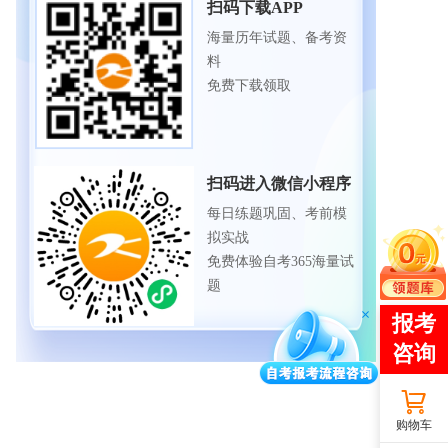
扫码下载APP
海量历年试题、备考资
料
免费下载领取
扫码进入微信小程序
每日练题巩固、考前模
拟实战
免费体验自考365海量试
题
购物车