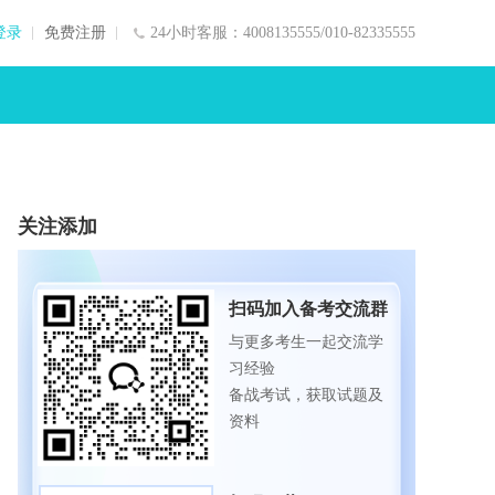
登录
免费注册
24小时客服：4008135555/010-82335555
关注添加
扫码加入备考交流群
与更多考生一起交流学
习经验
备战考试，获取试题及
资料