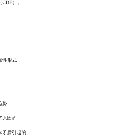
CDE）。
知性形式
趋势
有原因的
本矛盾引起的