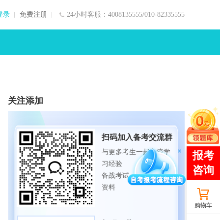
登录
免费注册
24小时客服：4008135555/010-82335555
关注添加
扫码加入备考交流群
与更多考生一起交流学
习经验
备战考试，获取试题及
资料
购物车