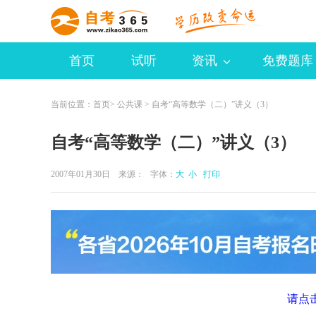
首页
试听
资讯
免费题库
当前位置：
首页
>
公共课
> 自考“高等数学（二）”讲义（3）
自考“高等数学（二）”讲义（3）
2007年01月30日 来源：
字体：
大
小
打印
请点