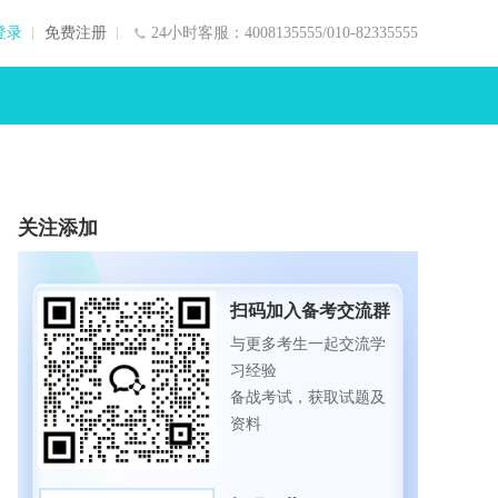
登录
免费注册
24小时客服：4008135555/010-82335555
关注添加
扫码加入备考交流群
与更多考生一起交流学
习经验
备战考试，获取试题及
资料