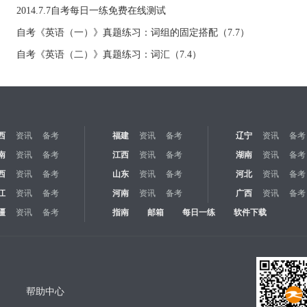
2014.7.7自考每日一练免费在线测试
自考《英语（一）》真题练习：词组的固定搭配（7.7）
自考《英语（二）》真题练习：词汇（7.4）
西
资讯
备考
福建
资讯
备考
辽宁
资讯
备考
南
资讯
备考
江西
资讯
备考
湖南
资讯
备考
西
资讯
备考
山东
资讯
备考
河北
资讯
备考
江
资讯
备考
河南
资讯
备考
广西
资讯
备考
疆
资讯
备考
指南
邮箱
每日一练
软件下载
帮助中心