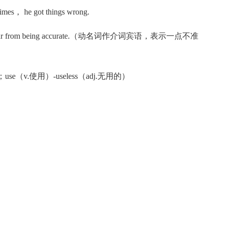
es， he got things wrong.
ean was far from being accurate.（动名词作介词宾语，表示一点不准
se（v.使用）-useless（adj.无用的）