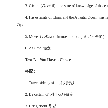
3. Given（考虑到） the state of knowledge of those tim
4. His estimate of China and the Atlantic Oc
确）
5. Move（v.移动）-immovable（adj.固定不变的）；u
6. Assume 假定
Text B You Have a Choice
搭配：
1. Travel side by side 并列行驶
2. Be certain of 对什么很确定
3. Bring about 引起