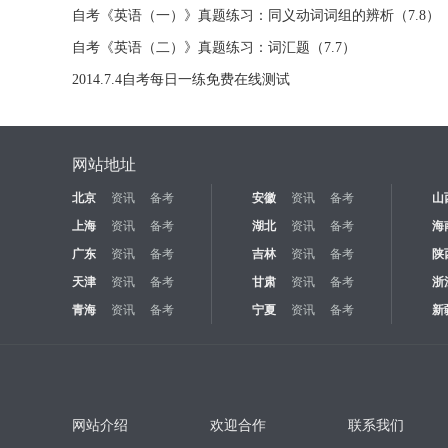
自考《英语（一）》真题练习：同义动词词组的辨析（7.8）
自考《英语（二）》真题练习：词汇题（7.7）
2014.7.4自考每日一练免费在线测试
网站地址
北京
资讯
备考
安徽
资讯
备考
山
上海
资讯
备考
湖北
资讯
备考
海
广东
资讯
备考
吉林
资讯
备考
陕
天津
资讯
备考
甘肃
资讯
备考
浙
青海
资讯
备考
宁夏
资讯
备考
新
网站介绍
欢迎合作
联系我们