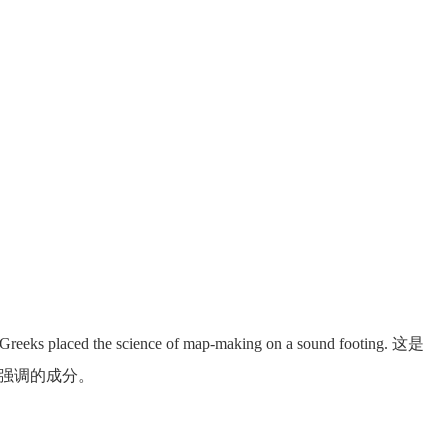
t Greeks placed the science of map-making on a sound footing. 这是
er是被强调的成分。