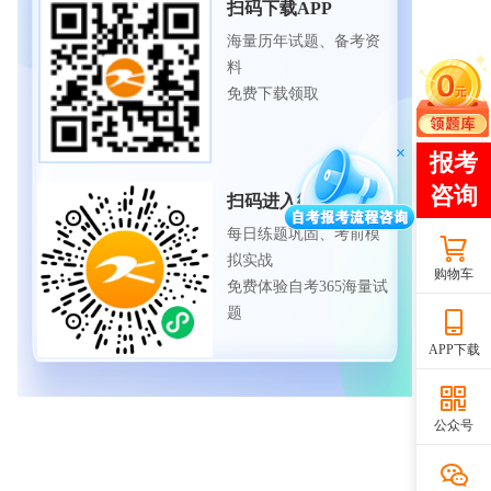
扫码下载APP
海量历年试题、备考资
料
免费下载领取
扫码进入微信小程序
每日练题巩固、考前模
拟实战
购物车
免费体验自考365海量试
题
APP下载
公众号