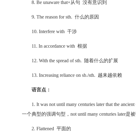
8. Be unaware that+从句 没有意识到
9. The reason for sth. 什么的原因
10. Interfere with 干涉
11. In accordance with 根据
12. With the spread of sth. 随着什么的扩展
13. Increasing reliance on sb./sth. 越来越依赖
语言点：
1. It was not until many centuries later that the ancien
一个典型的强调句型，not until many centuries lat
2. Flattened 平面的