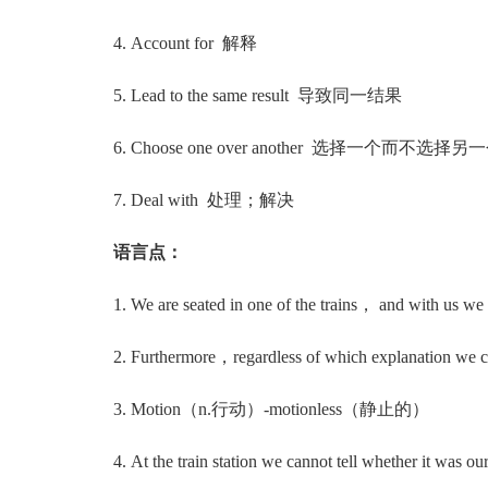
4. Account for 解释
5. Lead to the same result 导致同一结果
6. Choose one over another 选择一个而不选择另
7. Deal with 处理；解决
语言点：
1. We are seated in one of the trains， and with us we hav
2. Furthermore，regardless of which explanation we cho
3. Motion（n.行动）-motionless（静止的）
4. At the train station we cannot tell whether it was our 