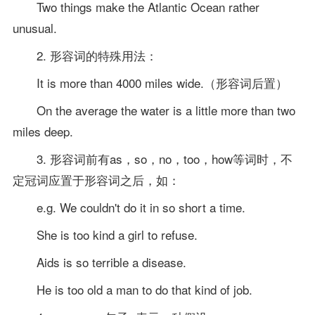
Two things make the Atlantic Ocean rather
unusual.
2. 形容词的特殊用法：
It is more than 4000 miles wide.（形容词后置）
On the average the water is a little more than two
miles deep.
3. 形容词前有as，so，no，too，how等词时，不
定冠词应置于形容词之后，如：
e.g. We couldn't do it in so short a time.
She is too kind a girl to refuse.
Aids is so terrible a disease.
He is too old a man to do that kind of job.