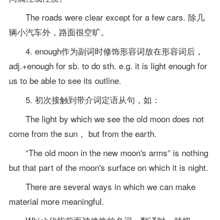
The roads were clear except for a few cars. 除几
辆小汽车外，路面很空旷。
4. enough作为副词时修饰形容词放在形容词后，
adj.+enough for sb. to do sth. e.g. it is light enough for
us to be able to see its outline.
5. 初次接触到带介词定语从句，如：
The light by which we see the old moon does not
come from the sun， but from the earth.
“The old moon in the new moon's arms” is nothing
but that part of the moon's surface on which it is night.
There are several ways in which we can make
material more meaningful.