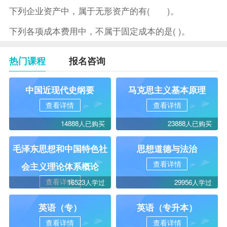
下列企业资产中，属于无形资产的有( )。
下列各项成本费用中，不属于固定成本的是( )。
热门课程
报名咨询
中国近现代史纲要
马克思主义基本原理
查看详情
查看详情
14888人已购买
23888人已购买
毛泽东思想和中国特色社
思想道德与法治
查看详情
会主义理论体系概论
查看详情
16523人学过
29956人学过
英语（专）
英语（专升本）
查看详情
查看详情