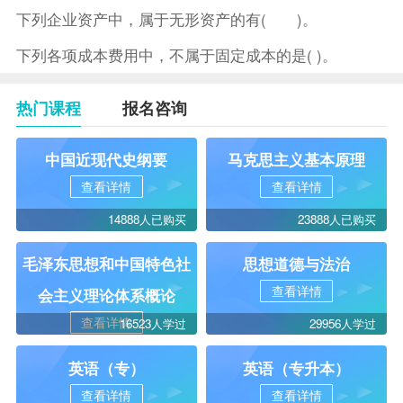
下列企业资产中，属于无形资产的有( )。
下列各项成本费用中，不属于固定成本的是( )。
热门课程
报名咨询
中国近现代史纲要
马克思主义基本原理
查看详情
查看详情
14888人已购买
23888人已购买
毛泽东思想和中国特色社
思想道德与法治
查看详情
会主义理论体系概论
查看详情
16523人学过
29956人学过
英语（专）
英语（专升本）
查看详情
查看详情