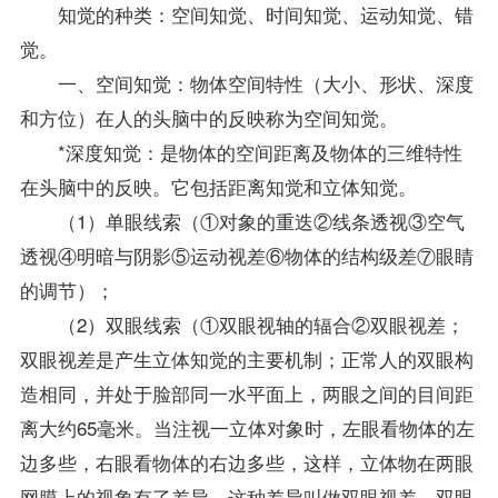
知觉的种类：空间知觉、时间知觉、运动知觉、错
觉。
一、空间知觉：物体空间特性（大小、形状、深度
和方位）在人的头脑中的反映称为空间知觉。
*深度知觉：是物体的空间距离及物体的三维特性
在头脑中的反映。它包括距离知觉和立体知觉。
（1）单眼线索（①对象的重迭②线条透视③空气
透视④明暗与阴影⑤运动视差⑥物体的结构级差⑦眼睛
的调节）；
（2）双眼线索（①双眼视轴的辐合②双眼视差；
双眼视差是产生立体知觉的主要机制；正常人的双眼构
造相同，并处于脸部同一水平面上，两眼之间的目间距
离大约65毫米。当注视一立体对象时，左眼看物体的左
边多些，右眼看物体的右边多些，这样，立体物在两眼
网膜上的视象有了差异，这种差异叫做双眼视差。双眼