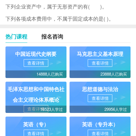
下列企业资产中，属于无形资产的有( )。
下列各项成本费用中，不属于固定成本的是( )。
热门课程
报名咨询
中国近现代史纲要
马克思主义基本原理
查看详情
查看详情
14888人已购买
23888人已购买
毛泽东思想和中国特色社
思想道德与法治
查看详情
会主义理论体系概论
查看详情
16523人学过
29956人学过
英语（专）
英语（专升本）
查看详情
查看详情