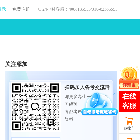
登录
免费注册
24小时客服：4008135555/010-82335555
关注添加
扫码加入备考交流群
与更多考生一起交流学
习经验
备战考试，获取试题及
资料
购物车