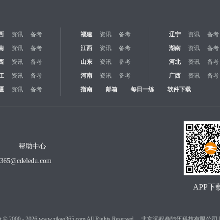
西
资讯
备考
福建
资讯
备考
辽宁
资讯
备考
南
资讯
备考
江西
资讯
备考
湖南
资讯
备考
西
资讯
备考
山东
资讯
备考
河北
资讯
备考
江
资讯
备考
河南
资讯
备考
广西
资讯
备考
疆
资讯
备考
指南
邮箱
每日一练
软件下载
帮助中心
o365@cdeledu.com
APP下
t
©
2000 -
2026
www.zikao365.com All Rights Reserved. 北京远程叁陆伍科技有限