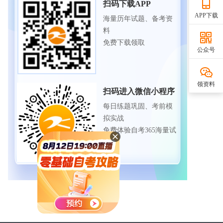
扫码下载APP
APP下载
海量历年试题、备考资
料
免费下载领取
公众号
领资料
扫码进入微信小程序
每日练题巩固、考前模
拟实战
免费体验自考365海量试
题