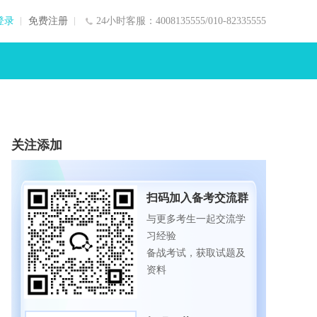
登录
免费注册
24小时客服：4008135555/010-82335555
关注添加
扫码加入备考交流群
与更多考生一起交流学
习经验
备战考试，获取试题及
资料