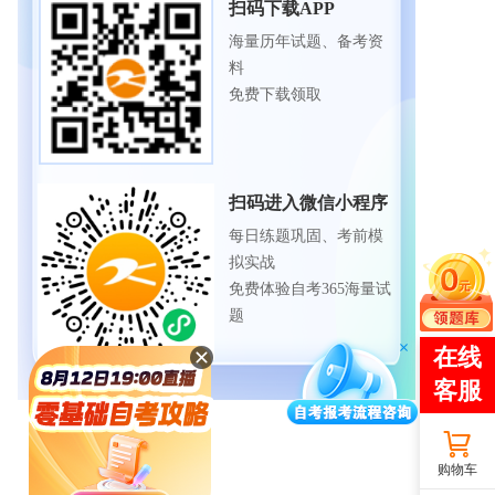
扫码下载APP
海量历年试题、备考资
料
免费下载领取
扫码进入微信小程序
每日练题巩固、考前模
拟实战
免费体验自考365海量试
题
购物车