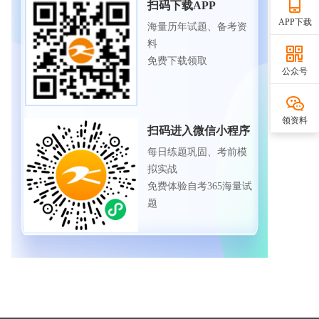
扫码下载APP
APP下载
海量历年试题、备考资
料
免费下载领取
公众号
领资料
扫码进入微信小程序
每日练题巩固、考前模
拟实战
免费体验自考365海量试
题