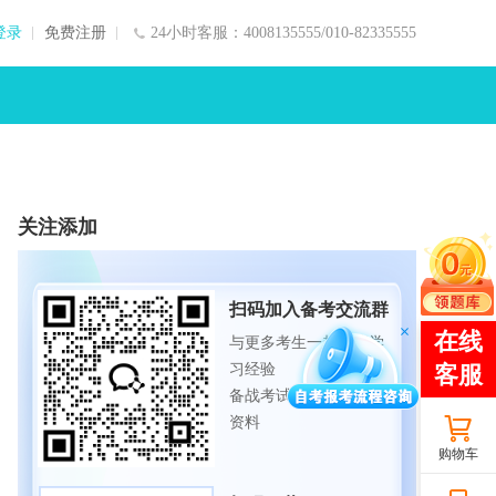
登录
免费注册
24小时客服：4008135555/010-82335555
关注添加
扫码加入备考交流群
与更多考生一起交流学
习经验
备战考试，获取试题及
资料
购物车