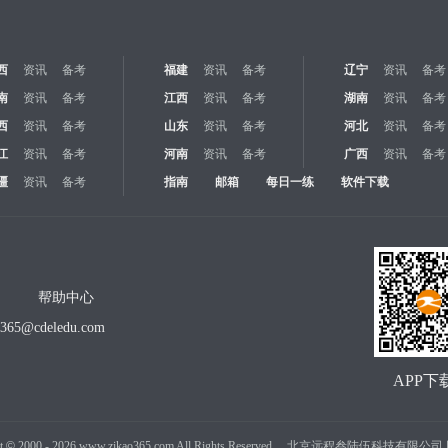
西
资讯
备考
福建
资讯
备考
辽宁
资讯
备考
南
资讯
备考
江西
资讯
备考
湖南
资讯
备考
西
资讯
备考
山东
资讯
备考
河北
资讯
备考
江
资讯
备考
河南
资讯
备考
广西
资讯
备考
疆
资讯
备考
指南
邮箱
每日一练
软件下载
帮助中心
o365@cdeledu.com
APP下
t
©
2000 -
2026
www.zikao365.com All Rights Reserved. 北京远程叁陆伍科技有限