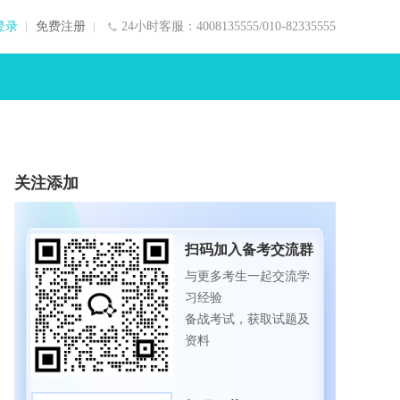
登录
免费注册
24小时客服：4008135555/010-82335555
关注添加
扫码加入备考交流群
与更多考生一起交流学
习经验
备战考试，获取试题及
资料