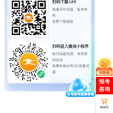
扫码下载APP
海量历年试题、备考资
料
免费下载领取
扫码进入微信小程序
每日练题巩固、考前模
拟实战
免费体验自考365海量试
题
购物车