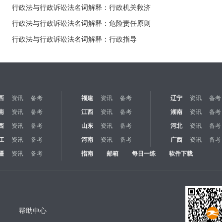
行政法与行政诉讼法名词解释：行政机关救济
行政法与行政诉讼法名词解释：危险责任原则
行政法与行政诉讼法名词解释：行政指导
西
资讯
备考
福建
资讯
备考
辽宁
资讯
备考
南
资讯
备考
江西
资讯
备考
湖南
资讯
备考
西
资讯
备考
山东
资讯
备考
河北
资讯
备考
江
资讯
备考
河南
资讯
备考
广西
资讯
备考
疆
资讯
备考
指南
邮箱
每日一练
软件下载
帮助中心