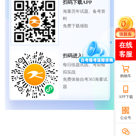
扫码下载APP
海量历年试题、备考资
料
免费下载领取
扫码进入微信小程序
每日练题巩固、考前模
拟实战
购物车
免费体验自考365海量试
题
APP下载
公众号