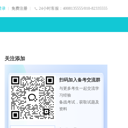
登录
免费注册
24小时客服：4008135555/010-82335555
关注添加
扫码加入备考交流群
与更多考生一起交流学
习经验
备战考试，获取试题及
资料