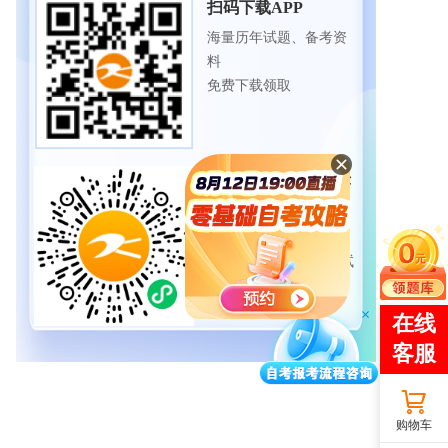
扫码下载APP
海量历年试题、备考资
料
免费下载领取
扫码进入微信小程序
每日练题巩固、考前模
拟实战
免费体验自考365海量试
题
购物车