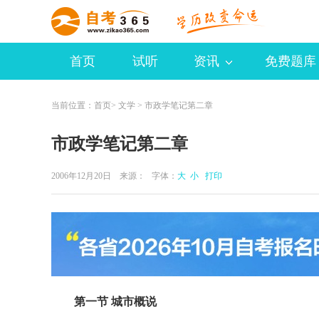
首页
试听
资讯
免费题库
当前位置：
首页
>
文学
> 市政学笔记第二章
市政学笔记第二章
2006年12月20日 来源：
字体：
大
小
打印
第一节 城市概说