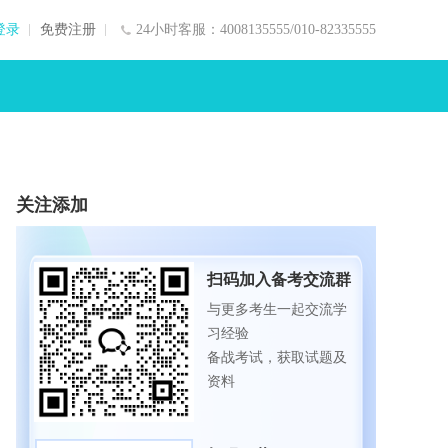
登录
免费注册
24小时客服：4008135555/010-82335555
关注添加
扫码加入备考交流群
与更多考生一起交流学
习经验
备战考试，获取试题及
资料