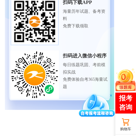
扫码下载APP
海量历年试题、备考资
料
免费下载领取
扫码进入微信小程序
每日练题巩固、考前模
拟实战
免费体验自考365海量试
题
购物车