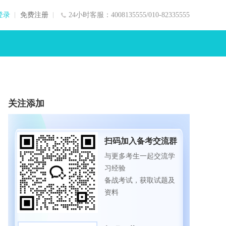
登录
免费注册
24小时客服：4008135555/010-82335555
关注添加
扫码加入备考交流群
与更多考生一起交流学
习经验
备战考试，获取试题及
资料