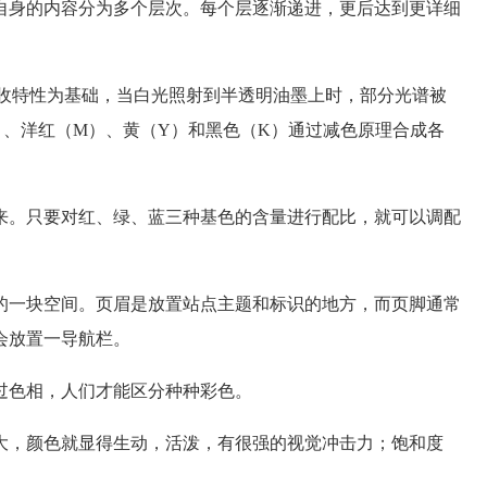
自身的内容分为多个层次。每个层逐渐递进，更后达到更详细
收特性为基础，当白光照射到半透明油墨上时，部分光谱被
）、洋红（M）、黄（Y）和黑色（K）通过减色原理合成各
来。只要对红、绿、蓝三种基色的含量进行配比，就可以调配
的一块空间。页眉是放置站点主题和标识的地方，而页脚通常
会放置一导航栏。
过色相，人们才能区分种种彩色。
大，颜色就显得生动，活泼，有很强的视觉冲击力；饱和度