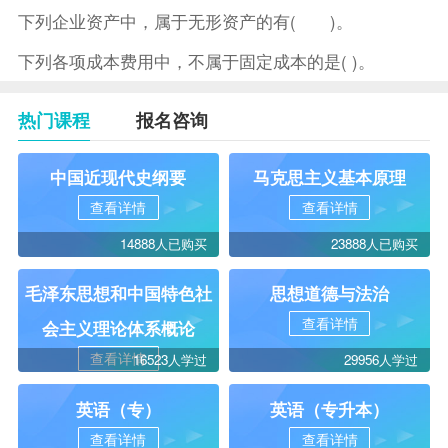
下列企业资产中，属于无形资产的有( )。
下列各项成本费用中，不属于固定成本的是( )。
热门课程
报名咨询
中国近现代史纲要
马克思主义基本原理
查看详情
查看详情
14888人已购买
23888人已购买
毛泽东思想和中国特色社
思想道德与法治
查看详情
会主义理论体系概论
查看详情
16523人学过
29956人学过
英语（专）
英语（专升本）
查看详情
查看详情