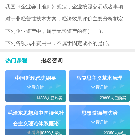
我国《企业会计准则》规定，企业按照交易或者事项的经济特征确定
对于非经营性技术方案，经济效果评价主要分析拟定方案的( )。
下列企业资产中，属于无形资产的有( )。
下列各项成本费用中，不属于固定成本的是( )。
热门课程
报名咨询
中国近现代史纲要
马克思主义基本原理
查看详情
查看详情
14888人已购买
23888人已购买
毛泽东思想和中国特色社
思想道德与法治
查看详情
会主义理论体系概论
查看详情
16523人学过
29956人学过