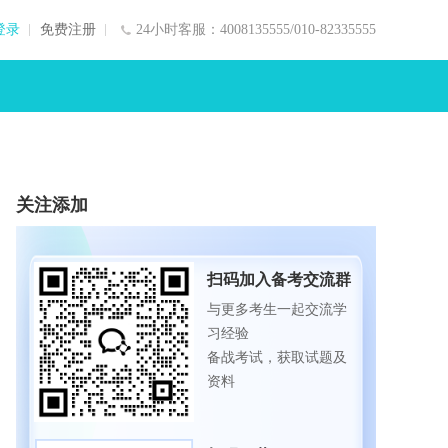
登录
免费注册
24小时客服：4008135555/010-82335555
关注添加
扫码加入备考交流群
与更多考生一起交流学
习经验
备战考试，获取试题及
资料