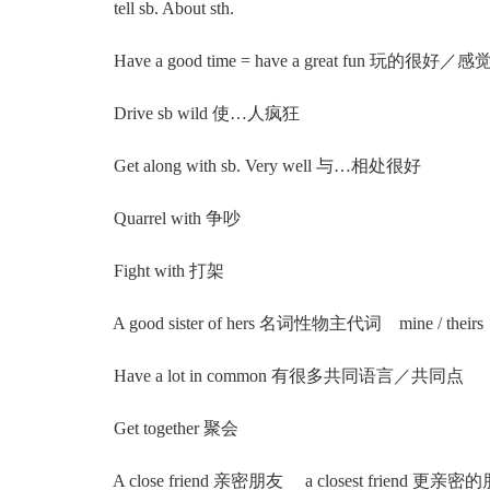
tell sb. About sth.
Have a good time = have a great fun 玩的很好／
Drive sb wild 使…人疯狂
Get along with sb. Very well 与…相处很好
Quarrel with 争吵
Fight with 打架
A good sister of hers 名词性物主代词 mine / theirs
Have a lot in common 有很多共同语言／共同点
Get together 聚会
A close friend 亲密朋友 a closest friend 更亲密