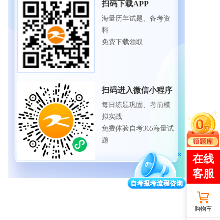
扫码下载APP
海量历年试题、备考资
料
免费下载领取
扫码进入微信小程序
每日练题巩固、考前模
拟实战
免费体验自考365海量试
题
购物车