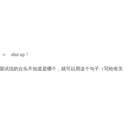
嘴 ＝ shut up！
式信函，比如面试信的台头不知道是哪个，就可以用这个句子（写给有关