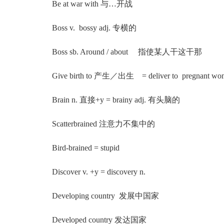
Be at war with 与…开战
Boss v. bossy adj. 专横的
Boss sb. Around / about 指使某人干这干那
Give birth to 产生／出生 = deliver to pregnant
Brain n. 直接+y = brainy adj. 有头脑的
Scatterbrained 注意力不集中的
Bird-brained = stupid
Discover v. +y = discovery n.
Developing country 发展中国家
Developed country 发达国家