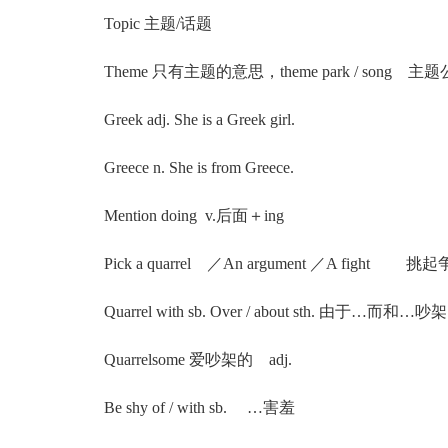
Topic 主题/话题
Theme 只有主题的意思，theme park / song 
Greek adj. She is a Greek girl.
Greece n. She is from Greece.
Mention doing v.后面＋ing
Pick a quarrel ／An argument ／A figh
Quarrel with sb. Over / about sth. 由于…而和…吵架
Quarrelsome 爱吵架的 adj.
Be shy of / with sb. …害羞