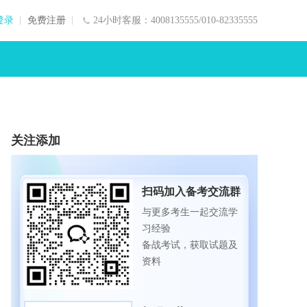
登录
免费注册
24小时客服：4008135555/010-82335555
关注添加
扫码加入备考交流群
与更多考生一起交流学
习经验
备战考试，获取试题及
资料