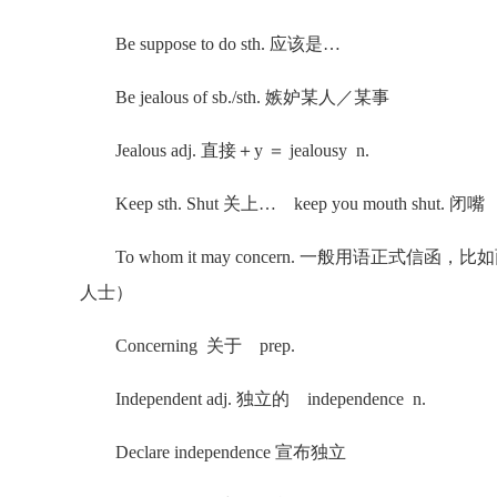
Be suppose to do sth. 应该是…
Be jealous of sb./sth. 嫉妒某人／某事
Jealous adj. 直接＋y ＝ jealousy n.
Keep sth. Shut 关上… keep you mouth shut. 闭
To whom it may concern. 一般用语正
人士）
Concerning 关于 prep.
Independent adj. 独立的 independence n.
Declare independence 宣布独立