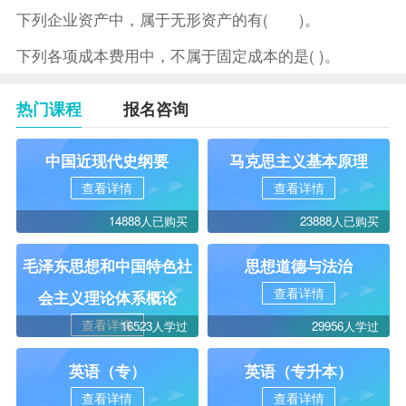
下列企业资产中，属于无形资产的有( )。
下列各项成本费用中，不属于固定成本的是( )。
热门课程
报名咨询
中国近现代史纲要
马克思主义基本原理
查看详情
查看详情
14888人已购买
23888人已购买
毛泽东思想和中国特色社
思想道德与法治
查看详情
会主义理论体系概论
查看详情
16523人学过
29956人学过
英语（专）
英语（专升本）
查看详情
查看详情