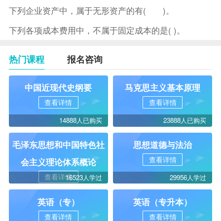
下列企业资产中，属于无形资产的有( )。
下列各项成本费用中，不属于固定成本的是( )。
热门课程
报名咨询
中国近现代史纲要
马克思主义基本原理
查看详情
查看详情
14888人已购买
23888人已购买
毛泽东思想和中国特色社
思想道德与法治
查看详情
会主义理论体系概论
查看详情
16523人学过
29956人学过
英语（专）
英语（专升本）
查看详情
查看详情