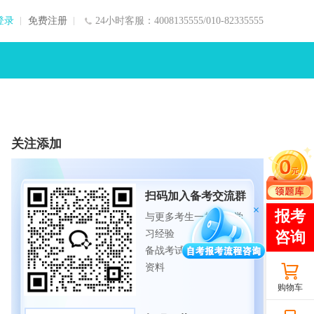
登录
免费注册
24小时客服：4008135555/010-82335555
关注添加
扫码加入备考交流群
与更多考生一起交流学
习经验
备战考试，获取试题及
资料
购物车