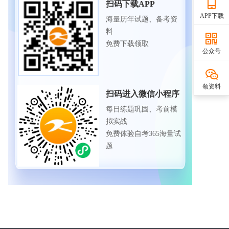
扫码下载APP
APP下载
海量历年试题、备考资
料
免费下载领取
公众号
领资料
扫码进入微信小程序
每日练题巩固、考前模
拟实战
免费体验自考365海量试
题