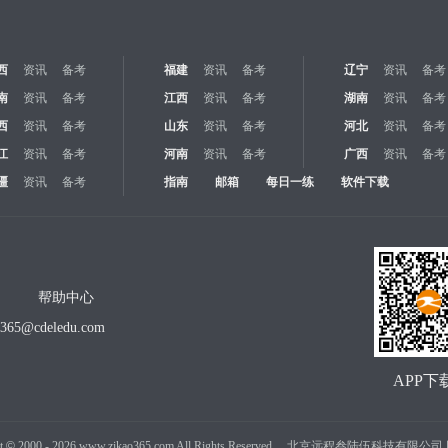
西
资讯
备考
福建
资讯
备考
辽宁
资讯
备考
南
资讯
备考
江西
资讯
备考
湖南
资讯
备考
西
资讯
备考
山东
资讯
备考
河北
资讯
备考
江
资讯
备考
河南
资讯
备考
广西
资讯
备考
疆
资讯
备考
指南
邮箱
每日一练
软件下载
帮助中心
o365@cdeledu.com
APP下
t
©
2000 -
2026
www.zikao365.com All Rights Reserved. 北京远程叁陆伍科技有限