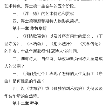
艺术特色、浮士德一生奋斗的五个阶段。
三、《浮士德》的艺术特色和贡献
四、浮士德和靡菲斯特人物形象简析。
第十一章 华兹华斯
一、《抒情歌谣集》以及其序言问世的意义，《丁
登寺旁》、《不朽颂》、《忽比烈汗》、《文学传记》
的作者，华兹华斯获得“桂冠诗人”的时间。
二、湖畔诗人、自然诗、华兹华斯为何称儿童是成
人的父亲？
三、《我们是七个》表现了怎样的人生见解？《序
曲》是何性质的作品？
四、以《致布谷》或《孤独的刈禾姑娘》为例谈谈
华兹华斯的自然诗。
第十二章 拜伦