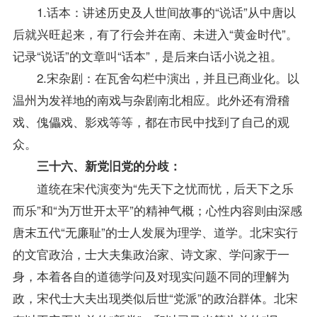
1.话本：讲述历史及人世间故事的“说话”从中唐以
后就兴旺起来，有了行会并在南、未进入“黄金时代”。
记录“说话”的文章叫“话本”，是后来白话小说之祖。
2.宋杂剧：在瓦舍勾栏中演出，并且已商业化。以
温州为发祥地的南戏与杂剧南北相应。此外还有滑稽
戏、傀儡戏、影戏等等，都在市民中找到了自己的观
众。
三十六、新党旧党的分歧：
道统在宋代演变为“先天下之忧而忧，后天下之乐
而乐”和“为万世开太平”的精神气概；心性内容则由深感
唐末五代“无廉耻”的士人发展为理学、道学。北宋实行
的文官政治，士大夫集政治家、诗文家、学问家于一
身，本着各自的道德学问及对现实问题不同的理解为
政，宋代士大夫出现类似后世“党派”的政治群体。北宋