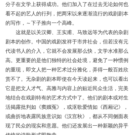
分子在文学上获得成功。他们加入了在过去无论如何也
看不起的艺人的行列，把两宋以来逐渐流行的戏剧剧本
的写作，～下子推向一个高峰。
这就是以关汉卿、王实甫、马致远等为代表的杂剧
剧本的创作。中国的戏剧发祥于市井社会，但若没有元
代读书人的介入，它就不会发展那么快，文学水准那么
高。更重要的是他们独特的社会处境，避免了一种惯例
的重现，即文人把一种艺术过分雅化，弄得一般百姓欣
赏不了。无杂剧的剧本即使在今天读起来，也可以看出
它是把文人才气、高雅与内容上的贴近民众生活，完美
地结合在戏剧特有的艺术方式中了。他们的剧本或对生
活揭露批判如《窦娥冤》，或沤歌爱情如《西厢记》，
或曲折地表露民族意识如《汉宫秋》，都从不同侧面表
现了民众的现实和意愿。他们还发展出一种新颖的异乎
传统的诗歌形式即散曲。