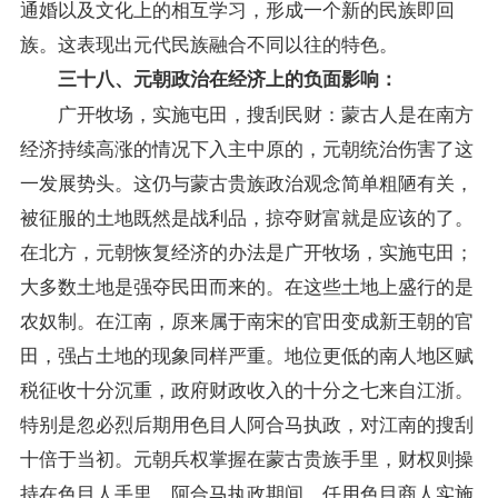
通婚以及文化上的相互学习，形成一个新的民族即回
族。这表现出元代民族融合不同以往的特色。
三十八、元朝政治在经济上的负面影响：
广开牧场，实施屯田，搜刮民财：蒙古人是在南方
经济持续高涨的情况下入主中原的，元朝统治伤害了这
一发展势头。这仍与蒙古贵族政治观念简单粗陋有关，
被征服的土地既然是战利品，掠夺财富就是应该的了。
在北方，元朝恢复经济的办法是广开牧场，实施屯田；
大多数土地是强夺民田而来的。在这些土地上盛行的是
农奴制。在江南，原来属于南宋的官田变成新王朝的官
田，强占土地的现象同样严重。地位更低的南人地区赋
税征收十分沉重，政府财政收入的十分之七来自江浙。
特别是忽必烈后期用色目人阿合马执政，对江南的搜刮
十倍于当初。元朝兵权掌握在蒙古贵族手里，财权则操
持在色目人手里。阿合马执政期间，任用色目商人实施