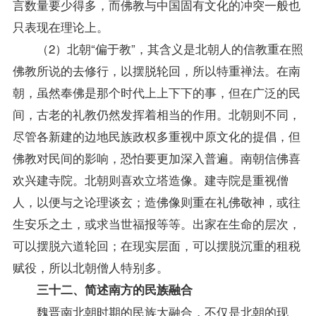
言数量要少得多，而佛教与中国固有文化的冲突一般也
只表现在理论上。
（2）北朝“偏于教”，其含义是北朝人的信教重在照
佛教所说的去修行，以摆脱轮回，所以特重禅法。在南
朝，虽然奉佛是那个时代上上下下的事，但在广泛的民
间，古老的礼教仍然发挥着相当的作用。北朝则不同，
尽管各新建的边地民族政权多重视中原文化的提倡，但
佛教对民间的影响，恐怕要更加深入普遍。南朝信佛喜
欢兴建寺院。北朝则喜欢立塔造像。建寺院是重视僧
人，以便与之论理谈玄；造佛像则重在礼佛敬神，或往
生安乐之土，或求当世福报等等。出家在生命的层次，
可以摆脱六道轮回；在现实层面，可以摆脱沉重的租税
赋役，所以北朝僧人特别多。
三十二、简述南方的民族融合
魏晋南北朝时期的民族大融合，不仅是北朝的现