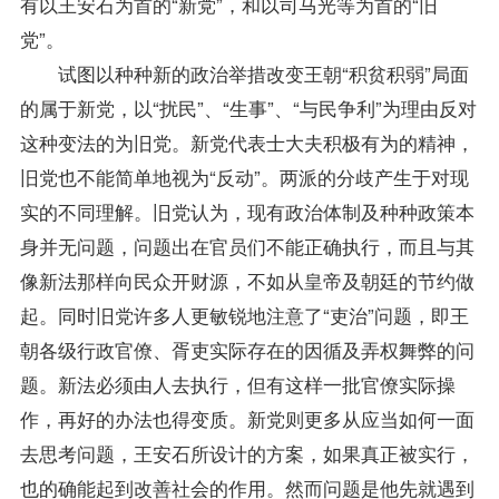
有以王安石为首的“新党”，和以司马光等为首的“旧
党”。
试图以种种新的政治举措改变王朝“积贫积弱”局面
的属于新党，以“扰民”、“生事”、“与民争利”为理由反对
这种变法的为旧党。新党代表士大夫积极有为的精神，
旧党也不能简单地视为“反动”。两派的分歧产生于对现
实的不同理解。旧党认为，现有政治体制及种种
政策
本
身并无问题，问题出在官员们不能正确执行，而且与其
像新法那样向民众开财源，不如从皇帝及朝廷的节约做
起。同时旧党许多人更敏锐地注意了“吏治”问题，即王
朝各级行政官僚、胥吏实际存在的因循及弄权舞弊的问
题。新法必须由人去执行，但有这样一批官僚实际操
作，再好的办法也得变质。新党则更多从应当如何一面
去思考问题，王安石所设计的方案，如果真正被实行，
也的确能起到改善社会的作用。然而问题是他先就遇到