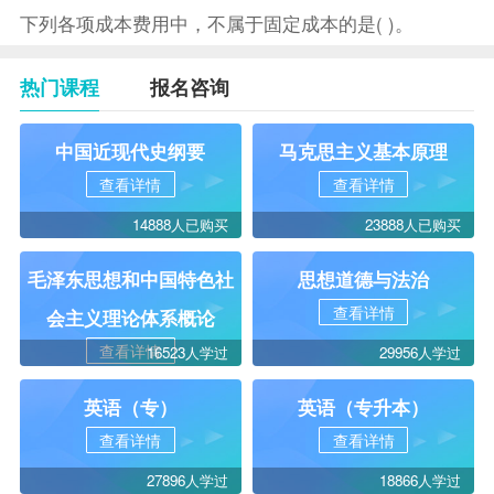
下列各项成本费用中，不属于固定成本的是( )。
热门课程
报名咨询
中国近现代史纲要
马克思主义基本原理
查看详情
查看详情
14888人已购买
23888人已购买
毛泽东思想和中国特色社
思想道德与法治
查看详情
会主义理论体系概论
查看详情
16523人学过
29956人学过
英语（专）
英语（专升本）
查看详情
查看详情
27896人学过
18866人学过