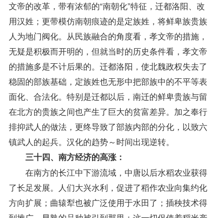
文帝的改革，带有浓郁的“南朝化”特征，迁都洛阳、改
用汉姓；更带模仿南朝痕迹的是定族姓，将鲜卑族贵族
人为地门阀化。从民族融合的角度看，孝文帝的措施，
无疑是积极而开明的，但就当时的历史条件看，孝文帝
的措施多是不计后果的。迁都洛阳，使北魏政权失去了
稳固的部族基础，定族姓也无形中把部族中的不平等表
面化、合法化。特别是迁都以后，南迁的鲜卑贵族与留
在北方的贵族之间也产生了巨大的贫富差异。加之奉行
排抑武人的做法，更终导致了部族内部的分化，以致六
镇武人的起兵。汉化的趋势～时间出现逆转。
三十四、南方经济的高涨：
在南方的长江中下游流域，中唐以后水稻农业获得
了长足发展。人们大兴水利，促进了稻作农业向集约化
方向扩展；曲辕犁也被广泛使用于水田了；插秧技术得
到推广，早熟的品种被引到那里：这一切促使着稻米产