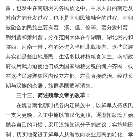
象，也发生在南朝境内各民族之中。中原人群的南迁及
对南方的开发过程，也正是南朝民族融合的过程。南朝
被融合的民族主要有蛮、溪、俚、僚等。蛮分豫州蛮、
荆州蛮和雍州蛮，分布范围大体在今湖南、湖北境内和
陕西、河南一带，有的还进入当时北魏境内。这些民族
其实都是些山地居民，生活多以种植粮食为主。南朝政
府或用武力迫使他们成为国家纳粮交税的编户齐民，或
在这些民族聚集区内设立左郡、左县直接统治。经过长
期与汉族的杂居，族群界限逐渐消失。
三十三、简述魏孝文帝的改革：
在魏晋南北朝时代各内迁民族中，以鲜卑人拓跋氏
一支为更晚，入主中原以前汉化更浅。逐渐拓跋氏开始
抛弃自己的习惯，采用汉族知识分子的建议，实施均田
制，切实地促进了鲜卑人从游牧向农业居民的转化。孝