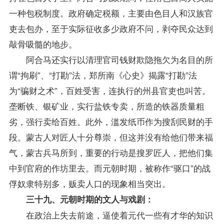
一种包税制度。政府确定税额，主要由色目人和汉族官
吏去包办，至于实际征收多少政府不问，剥夺民众达到
敲骨吸髓的地步。
阿合马还实行以清理官司钱财欺隐拖欠为名目的所
谓“拘刷”、“打勘”法，郑所南《心史》揭露“打勘”法
为“骗财之术”，百姓受害，连执行的州县官吏也叫苦。
垄断铁、银矿业，实行盐铁专卖，所造的铁器质量粗
劣，强行卖给百姓。此外，滥发纸币作为搜刮民财的手
段。蒙古人对匠人十分尊崇，但这并没有给他们带来福
气，蒙古兵马所到，重要的行动是搜罗匠人，把他们集
中到官府的作坊里去。而元朝时期，被称作“驱口”的战
俘奴隶特别多，贩卖人口的现象相当突出。
三十九、元朝时期的文人与戏剧：
在政治上失去前途，逼使着元代一些有才华的知识