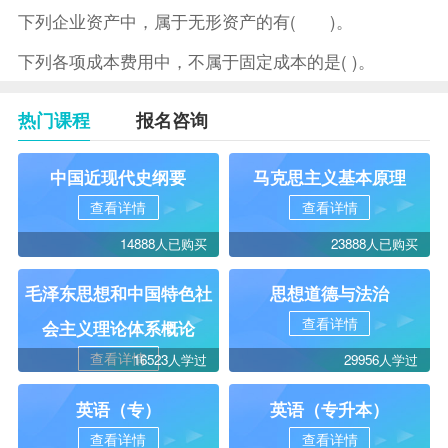
下列企业资产中，属于无形资产的有( )。
下列各项成本费用中，不属于固定成本的是( )。
热门课程
报名咨询
中国近现代史纲要
马克思主义基本原理
查看详情
查看详情
14888人已购买
23888人已购买
毛泽东思想和中国特色社
思想道德与法治
查看详情
会主义理论体系概论
查看详情
16523人学过
29956人学过
英语（专）
英语（专升本）
查看详情
查看详情