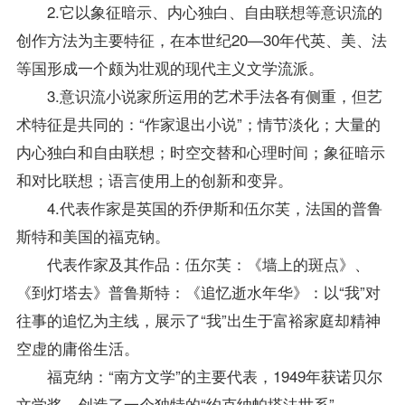
2.它以象征暗示、内心独白、自由联想等意识流的
创作方法为主要特征，在本世纪20—30年代英、美、法
等国形成一个颇为壮观的现代主义文学流派。
3.意识流小说家所运用的艺术手法各有侧重，但艺
术特征是共同的：“作家退出小说”；情节淡化；大量的
内心独白和自由联想；时空交替和心理时间；象征暗示
和对比联想；语言使用上的创新和变异。
4.代表作家是英国的乔伊斯和伍尔芙，法国的普鲁
斯特和美国的福克钠。
代表作家及其作品：伍尔芙：《墙上的斑点》、
《到灯塔去》普鲁斯特：《追忆逝水年华》：以“我”对
往事的追忆为主线，展示了“我”出生于富裕家庭却精神
空虚的庸俗生活。
福克纳：“南方文学”的主要代表，1949年获诺贝尔
文学奖。创造了一个独特的“约克纳帕塔法世系”。