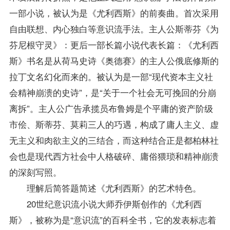
一部小说，被认为是《尤利西斯》的前奏曲。首次采用
自由联想、内心独白等意识流手法。主人公斯蒂芬《为
芬尼根守灵》：更后一部长篇小说代表长篇：《尤利西
斯》书名是从荷马史诗《奥德赛》的主人公俄底修斯的
拉丁文名幻化而来的。被认为是一部“现代资本主义社
会精神崩溃的史诗”，是“关于一个社会无可挽回的分崩
离拆”。主人公广告承揽员布鲁姆是个平庸的资产阶级
市侩、斯蒂芬、莫莉三人的巧遇，构成了庸人主义、虚
无主义和肉欲主义的三结合，而这种结合正是都柏林社
会也是现代西方社会中人格破碎、庸俗猥琐和精神崩溃
的深刻写照。
理解后简答题简述《尤利西斯》的艺术特色。
20世纪意识流小说大师乔伊斯创作的《尤利西
斯》，被称为是“意识流”的百科全书，它的发表标志着