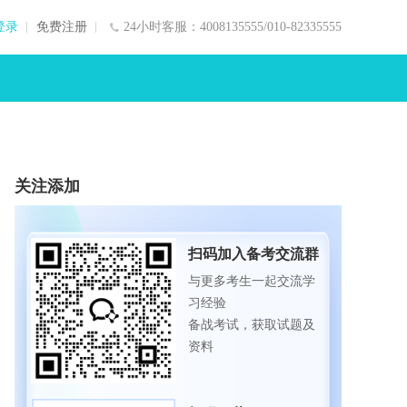
登录
免费注册
24小时客服：4008135555/010-82335555
关注添加
扫码加入备考交流群
与更多考生一起交流学
习经验
备战考试，获取试题及
资料