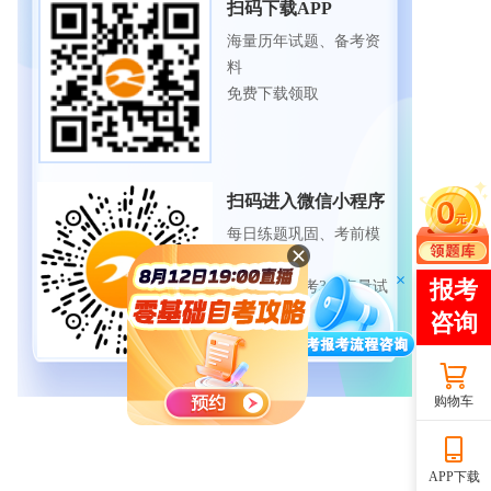
扫码下载APP
海量历年试题、备考资
料
免费下载领取
扫码进入微信小程序
每日练题巩固、考前模
拟实战
免费体验自考365海量试
题
购物车
APP下载