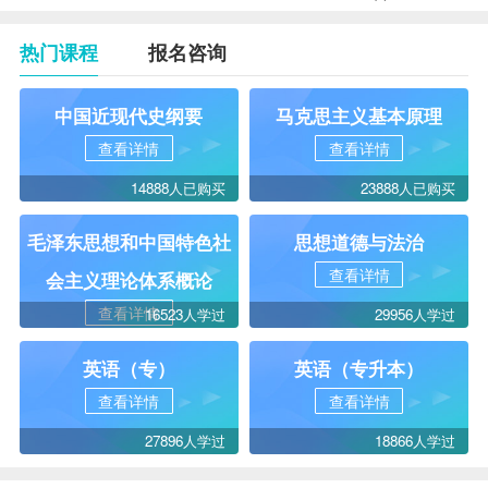
热门课程
报名咨询
中国近现代史纲要
马克思主义基本原理
查看详情
查看详情
14888人已购买
23888人已购买
毛泽东思想和中国特色社
思想道德与法治
查看详情
会主义理论体系概论
查看详情
16523人学过
29956人学过
英语（专）
英语（专升本）
查看详情
查看详情
27896人学过
18866人学过