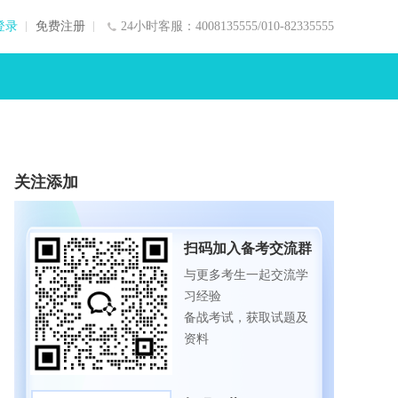
登录
免费注册
24小时客服：4008135555/010-82335555
关注添加
扫码加入备考交流群
与更多考生一起交流学
习经验
备战考试，获取试题及
资料