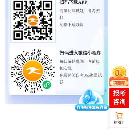
扫码下载APP
海量历年试题、备考资
料
免费下载领取
扫码进入微信小程序
每日练题巩固、考前模
拟实战
免费体验自考365海量试
题
购物车