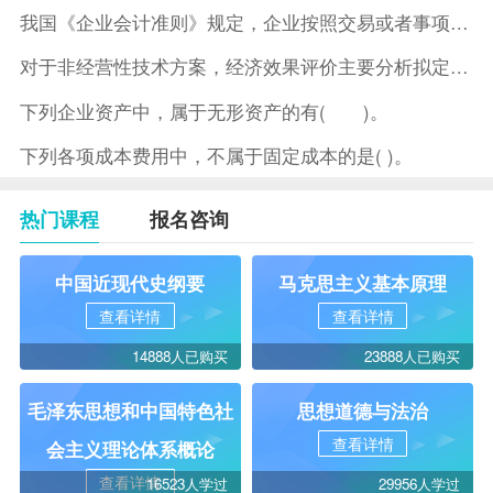
我国《企业会计准则》规定，企业按照交易或者事项的经济特征确定
对于非经营性技术方案，经济效果评价主要分析拟定方案的( )。
下列企业资产中，属于无形资产的有( )。
下列各项成本费用中，不属于固定成本的是( )。
热门课程
报名咨询
中国近现代史纲要
马克思主义基本原理
查看详情
查看详情
14888人已购买
23888人已购买
毛泽东思想和中国特色社
思想道德与法治
查看详情
会主义理论体系概论
查看详情
16523人学过
29956人学过