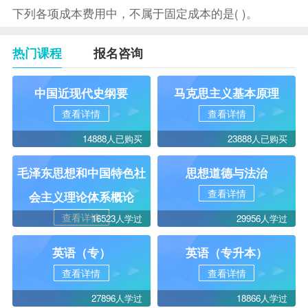
下列各项成本费用中，不属于固定成本的是( )。
热门课程
报名咨询
中国近现代史纲要
马克思主义基本原理
查看详情
查看详情
14888人已购买
23888人已购买
毛泽东思想和中国特色社
思想道德与法治
查看详情
会主义理论体系概论
查看详情
16523人学过
29956人学过
英语（专）
英语（专升本）
查看详情
查看详情
27896人学过
18866人学过