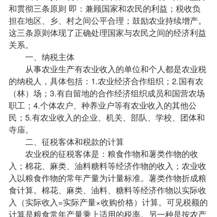
和贯彻三条原则 即：兼顾国家和农民的利益；税收负
担在地区、乡、村之间公平合理；鼓励农业持续增产。
这三条原则体现了正确处理国家与农民之间的经济利益
关系。
一、纳税主体
从事农业生产有农业收入的单位和个人都是农业税
的纳税人，具体包括：1.农业经济合作组织；2.国有农
（林）场；3.有自留地的合作经济组织成员和国营农场
职工；4.个体农户、种养业户等有农业收入的其他公
民；5.有农业收入的企业、机关、部队、学校、团体和
寺庙。
二、征税客体和税款的计算
农业税的征税客体是：粮食作物和薯类作物的收
入；棉花、麻类、油料糖料等经济作物的收入；农业收
入以粮食作物的常年产量为计量标准。薯类作物折成粮
食计算。棉花、麻类、油料、糖料等经济作物以实际收
入（实际收入=实际产量×收购价格）计算。可见税额的
计算是粮食常年产量乘上适用的税率。另一种是按农产