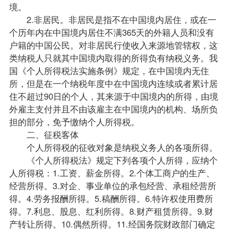
境。
2.非居民。非居民是指不在中国境内居住，或在一
个历年内在中国境内居住不满365天的外籍人员和没有
户籍的中国公民。对非居民行使收入来源地管辖权，这
类纳税人只就其中国境内取得的所得负有纳税义务。我
国《个人所得
税法
实施条例》规定，在中国境内无住
所，但是在一个纳税年度中在中国境内连续或者累计居
住不超过90日的个人，其来源于中国境内的所得，由境
外雇主支付并且不由该雇主在中国境内的机构、场所负
担的部分，免予缴纳个人所得税。
二、征税客体
个人所得税的征收对象是纳税义务人的各项所得。
《个人所得税法》规定下列各项个人所得，应纳个
人所得税：1.工资、薪金所得。2.个体工商户的生产、
经营所得。3.对企、事业单位的承包经营、承租经营所
得。4.劳务报酬所得。5.稿酬所得。6.特许权使用费所
得。7.利息、股息、红利所得。8.财产租赁所得。9.财
产转让所得。10.偶然所得。11.经国务院财政部门确定