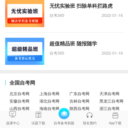
无忧实验班 扫除单科拦路虎
自考365
2022-01-16
超值精品班 随报随学
自考365
2022-01-16
全国自考网
北京自考网
上海自考网
广东自考网
天津自考网
安徽自考网
湖北自考网
吉林自考网
黑龙江自考网
山西自考网
海南自考网
陕西自考网
浙江自考网
福建自考网
江西自考网
山东自考网
河南自考网
辽宁自考网
湖南自考网
河北自考网
广西自考网
选课中心
试题下载
自考备考刷题
报名预约
App下载