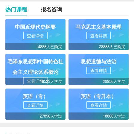
热门课程
报名咨询
中国近现代史纲要
马克思主义基本原理
查看详情
查看详情
14888人已购买
23888人已购买
毛泽东思想和中国特色社
思想道德与法治
查看详情
会主义理论体系概论
查看详情
16523人学过
29956人学过
英语（专）
英语（专升本）
查看详情
查看详情
27896人学过
18866人学过