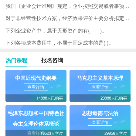
我国《企业会计准则》规定，企业按照交易或者事项的经济特征确定
对于非经营性技术方案，经济效果评价主要分析拟定方案的( )。
下列企业资产中，属于无形资产的有( )。
下列各项成本费用中，不属于固定成本的是( )。
热门课程
报名咨询
中国近现代史纲要
马克思主义基本原理
查看详情
查看详情
14888人已购买
23888人已购买
毛泽东思想和中国特色社
思想道德与法治
查看详情
会主义理论体系概论
查看详情
16523人学过
29956人学过